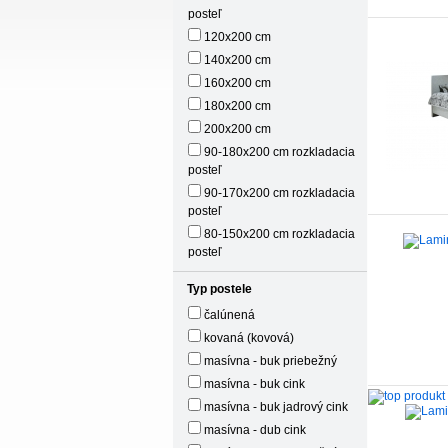
posteľ
120x200 cm
140x200 cm
160x200 cm
180x200 cm
200x200 cm
90-180x200 cm rozkladacia
posteľ
90-170x200 cm rozkladacia
posteľ
80-150x200 cm rozkladacia
posteľ
Typ postele
čalúnená
kovaná (kovová)
masívna - buk priebežný
masívna - buk cink
masívna - buk jadrový cink
masívna - dub cink