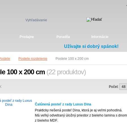
Vyhľadávanie
Predajne
Poradňa
Informácie
Užívajte si dobrý spánok!
Postele
Postele rozdelenie
Postele 100 x 200 cm
le 100 x 200 cm
(22 produktov)
:
Počet:
Čalúnená posteľ z rady Luxus Dina
Prakticky riešená posteľ Dina, ktorá je aj veľmi pohodlná.
Má veľký odvetraný úložný priestor z bieleho lamina s dnom
z bieleho MDF.