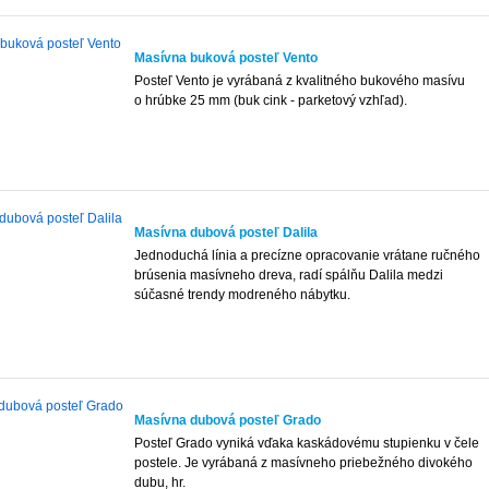
Masívna buková posteľ Vento
Posteľ Vento je vyrábaná z kvalitného bukového masívu
o hrúbke 25 mm (buk cink - parketový vzhľad).
Masívna dubová posteľ Dalila
Jednoduchá línia a precízne opracovanie vrátane ručného
brúsenia masívneho dreva, radí spálňu Dalila medzi
súčasné trendy modreného nábytku.
Masívna dubová posteľ Grado
Posteľ Grado vyniká vďaka kaskádovému stupienku v čele
postele. Je vyrábaná z masívneho priebežného divokého
dubu, hr.