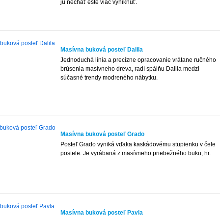
ju nechať ešte viac vyniknuť.
Masívna buková posteľ Dalila
Jednoduchá línia a precízne opracovanie vrátane ručného
brúsenia masívneho dreva, radí spálňu Dalila medzi
súčasné trendy modreného nábytku.
Masívna buková posteľ Grado
Posteľ Grado vyniká vďaka kaskádovému stupienku v čele
postele. Je vyrábaná z masívneho priebežného buku, hr.
Masívna buková posteľ Pavla