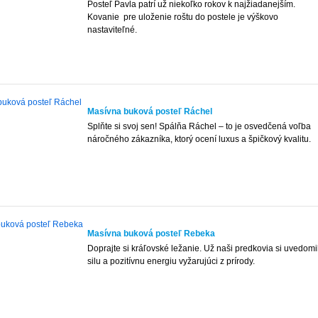
Posteľ Pavla patrí už niekoľko rokov k najžiadanejším.
Kovanie pre uloženie roštu do postele je výškovo
nastaviteľné.
Masívna buková posteľ Ráchel
Splňte si svoj sen! Spálňa Ráchel – to je osvedčená voľba
náročného zákazníka, ktorý ocení luxus a špičkový kvalitu.
Masívna buková posteľ Rebeka
Doprajte si kráľovské ležanie. Už naši predkovia si uvedomil
silu a pozitívnu energiu vyžarujúci z prírody.