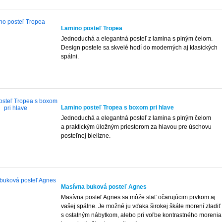
Lamino posteľ Tropea
Jednoduchá a elegantná posteľ z lamina s plným čelom.
Design postele sa skvelé hodí do moderných aj klasických
spálni.
Lamino posteľ Tropea s boxom pri hlave
Jednoduchá a elegantná posteľ z lamina s plným čelom
a praktickým úložným priestorom za hlavou pre úschovu
posteľnej bielizne.
Masívna buková posteľ Agnes
Masívna posteľ Agnes sa môže stať očarujúcim prvkom aj
vašej spálne. Je možné ju vďaka širokej škále morení zladiť
s ostatným nábytkom, alebo pri voľbe kontrastného morenia