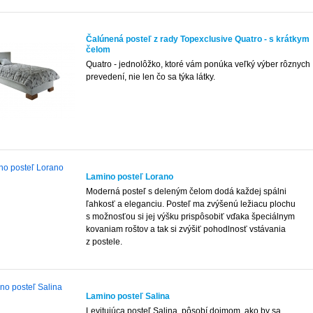
Čalúnená posteľ z rady Topexclusive Quatro - s krátkym
čelom
Quatro - jednolôžko, ktoré vám ponúka veľký výber rôznych
prevedení, nie len čo sa týka látky.
Lamino posteľ Lorano
Moderná posteľ s deleným čelom dodá každej spálni
ľahkosť a eleganciu. Posteľ ma zvýšenú ležiacu plochu
s možnosťou si jej výšku prispôsobiť vďaka špeciálnym
kovaniam roštov a tak si zvýšiť pohodlnosť vstávania
z postele.
Lamino posteľ Salina
Levitujúca posteľ Salina pôsobí dojmom, ako by sa