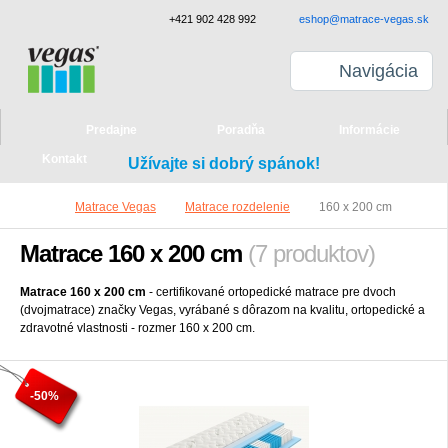
+421 902 428 992
eshop@matrace-vegas.sk
Navigácia
Predajne
Poradňa
Informácie
Kontakt
Užívajte si dobrý spánok!
Matrace Vegas
Matrace rozdelenie
160 x 200 cm
Matrace 160 x 200 cm
(7 produktov)
Matrace 160 x 200 cm
- certifikované ortopedické matrace pre dvoch
(dvojmatrace) značky Vegas, vyrábané s dôrazom na kvalitu, ortopedické a
zdravotné vlastnosti - rozmer 160 x 200 cm.
-50%