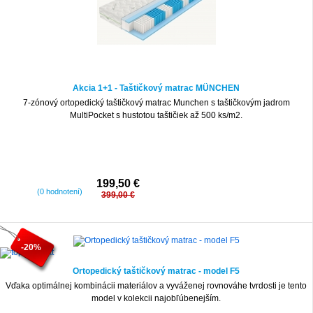
Akcia 1+1 - Taštičkový matrac MÜNCHEN
7-zónový ortopedický taštičkový matrac Munchen s taštičkovým jadrom
MultiPocket s hustotou taštičiek až 500 ks/m2.
199,50 €
(0 hodnotení)
399,00 €
-20%
Ortopedický taštičkový matrac - model F5
Vďaka optimálnej kombinácii materiálov a vyváženej rovnováhe tvrdosti je tento
model v kolekcii najobľúbenejším.