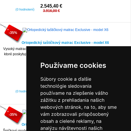
2.545,40 €
(0 hodnotení)
3.916,00 €
-35%
Ortopedický taštičkový matrac Exclusive - model X6
Vysoký matrac strednej tvrdosti zložený z dvoch pružinových blokov Medizone,
ktoré poskytujú chrbtici vynikajúcu podporu a umožňujú plne relaxovať počas
spánku.
Používame cookies
Súbory cookie a ďalšie
technológie sledovania
2.828,15 €
(0 hodnotení)
používame na zlepšenie vášho
4.351,00 €
zážitku z prehliadania našich
webových stránok, na to, aby sme
vám zobrazovali prispôsobený
-35%
obsah a cielené reklamy, na
Ortopedický taštičkový matrac Exclusive - model X7
analýzu návštevnosti našich
Špičkový model matraca s maximálnym počtom nezávislých pružín na jednotku