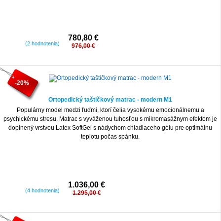
780,80 €
(2 hodnotenia)
976,00 €
-20%
Ortopedický taštičkový matrac - modern M1
Populárny model medzi ľuďmi, ktorí čelia vysokému emocionálnemu a
psychickému stresu. Matrac s vyváženou tuhosťou s mikromasážnym efektom je
doplnený vrstvou Latex SoftGel s nádychom chladiaceho gélu pre optimálnu
teplotu počas spánku.
1.036,00 €
(4 hodnotenia)
1.295,00 €