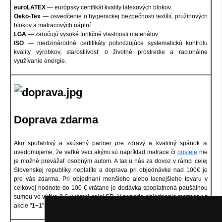
euroLATEX
— európsky certifikát kvality latexových blokov.
Oeko-Tex
— osvedčenie o hygienickej bezpečnosti textílií, pružinových
blokov a matracových náplní.
LGA
— zaručujú vysoké funkčné vlastnosti materiálov.
ISO
— medzinárodné certifikáty potvrdzujúce systematickú kontrolu
kvality výrobkov, starostlivosť o životné prostredie a racionálne
využívanie energie.
Doprava zdarma
Ako spoľahlivý a skúsený partner pre zdravý a kvalitný spánok si
uvedomujeme, že veľké veci akými sú napríklad matrace či
postele
nie
je možné prevážať osobným autom. A tak u nás za dovoz v rámci celej
Slovenskej republiky neplatíte a doprava pri objednávke nad 100€ je
pre vás zdarma. Pri objednaní menšieho alebo lacnejšieho tovaru v
celkovej hodnote do 100 € vrátane je dodávka spoplatnená paušálnou
sumou vo výške 8 € v rámci celej SR. V prípade objednania matracov z
akcie "1+1" je doprava spoplatnená čiastkou 10€.