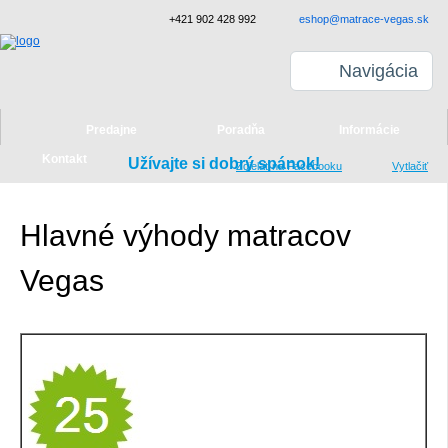
+421 902 428 992
eshop@matrace-vegas.sk
Navigácia
Predajne
Poradňa
Informácie
Kontakt
Užívajte si dobrý spánok!
Zdielať na Facebooku
Vytlačiť
Hlavné výhody matracov
Vegas