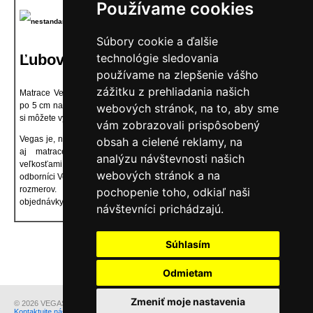
Používame cookies
Súbory cookie a ďalšie
Ľubovoľné
technológie sledovania
rozmery
používame na zlepšenie vášho
zážitku z prehliadania našich
Matrace Vegas ponúkame v 30 štandardných veľkostiach v rozostupe
po 5 cm na dĺžku a 10 cm na šírku matraca. Z takého množstva veľkostí
webových stránok, na to, aby sme
si môžete vybrať požadovaný model matraca takmer na všetky postele.
vám zobrazovali prispôsobený
Vegas je, na rozdiel od mnohých iných výrobcov, pripravený ponúknuť
obsah a cielené reklamy, na
aj matrace neštandardných rozmerov. Ak medzi štandardnými
analýzu návštevnosti našich
veľkosťami nemôžete nájsť matrace požadovanej dĺžky a šírky,
webových stránok a na
odborníci Vegas sú pripravení vyrobiť matrac podľa Vami požadovaných
rozmerov. Tomu predchádza výpočet výrobného času a nákladov
pochopenie toho, odkiaľ naši
objednávky.
..............................................................................
návštevníci prichádzajú.
Súhlasím
Odmietam
Zmeniť moje nastavenia
© 2026 VEGAS Group s.r.o..
Kontaktujte nás
v prípade otázok alebo problémov s prezeraním našich stránok.