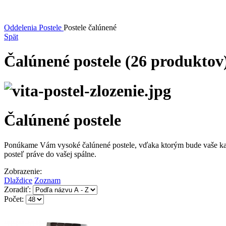
Oddelenia
Postele
Postele čalúnené
Spät
Čalúnené postele
(26 produktov
Čalúnené postele
Ponúkame Vám vysoké čalúnené postele, vďaka ktorým bude vaše každo
posteľ práve do vašej spálne.
Zobrazenie:
Dlaždice
Zoznam
Zoradiť:
Počet: