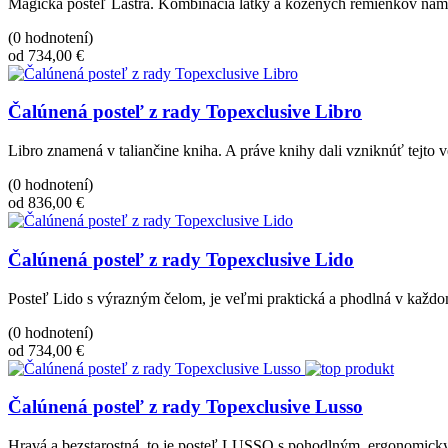
Magická posteľ Lastra. Kombinácia látky a kožených remienkov namies
(0 hodnotení)
od 734,00 €
Čalúnená posteľ z rady Topexclusive Libro
Libro znamená v taliančine kniha. A práve knihy dali vzniknúť tejto 
(0 hodnotení)
od 836,00 €
Čalúnená posteľ z rady Topexclusive Lido
Posteľ Lido s výrazným čelom, je veľmi praktická a phodlná v každom
(0 hodnotení)
od 734,00 €
Čalúnená posteľ z rady Topexclusive Lusso
Hravá a bezstarostná, to je posteľ LUSSO s pohodlným, ergonomick