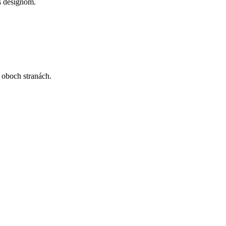
s designom.
 oboch stranách.