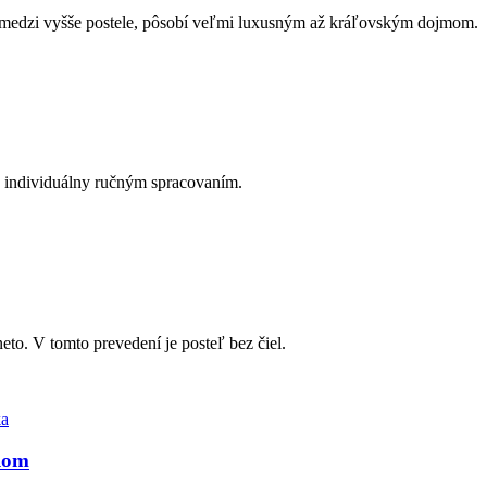
a medzi vyšše postele, pôsobí veľmi luxusným až kráľovským dojmom.
a individuálny ručným spracovaním.
to. V tomto prevedení je posteľ bez čiel.
elom