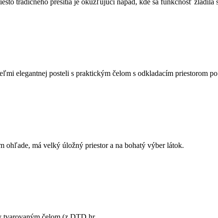
to tradičného prešitia je okúzľujúci nápad, kde sa funkčnosť zladila 
veľmi elegantnej posteli s praktickým čelom s odkladacím priestorom po
 ohľade, má velký úložný priestor a na bohatý výber látok.
y tvarovaným čelom (z DTD hr.