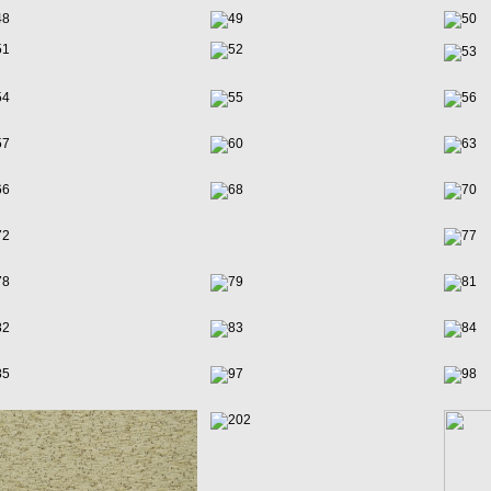
48
49
50
51
52
53
54
55
56
57
60
63
66
68
70
72
77
78
79
81
82
83
84
85
97
98
202