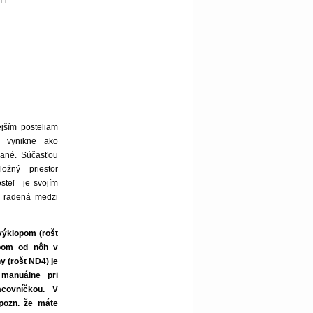
jším posteliam
e vynikne ako
vané. Súčasťou
ožný priestor
steľ je svojím
 radená medzi
výklopom (rošt
lopom od nôh
v
y (rošt ND4)
je
manuálne pri
acovníčkou. V
pozn. že máte