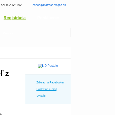
+421 902 428 992
eshop@matrace-vegas.sk
Registrácia
Prihlásenie
Kontakt
ľ z
Zdielať na Facebooku
Poslať na e-mail
Vytlačiť
PH