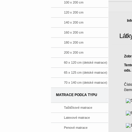
100 x 200 cm
120 x 200 cm
In
140 x 200 cm
160 x 200 cm
Látk
180 x 200 cm
200 x 200 cm
Zobr
60 x 120 cm (detské matrace)
Tent
ods.
65 x 125 cm (detské matrace)
70 x 140 cm (detské matrace)
Číslo
čier
MATRACE PODĽA TYPU
Taštičkové matrace
Latexové matrace
Penové matrace