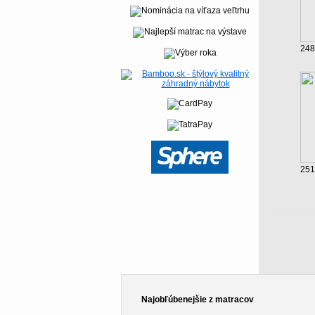
248
251
Najobľúbenejšie z matracov