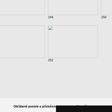
249
250
252
Obľúbené postele a príslušenstvo
Poradňa