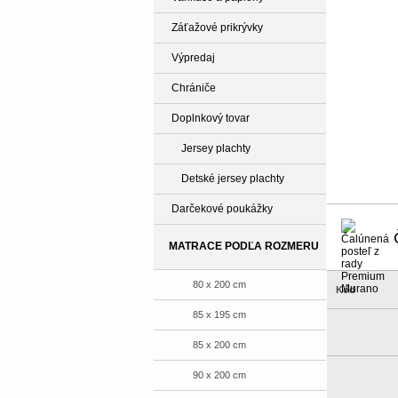
Záťažové prikrývky
Výpredaj
Chrániče
Doplnkový tovar
Jersey plachty
Detské jersey plachty
Darčekové poukážky
MATRACE PODĽA ROZMERU
80 x 200 cm
Kód
85 x 195 cm
85 x 200 cm
90 x 200 cm