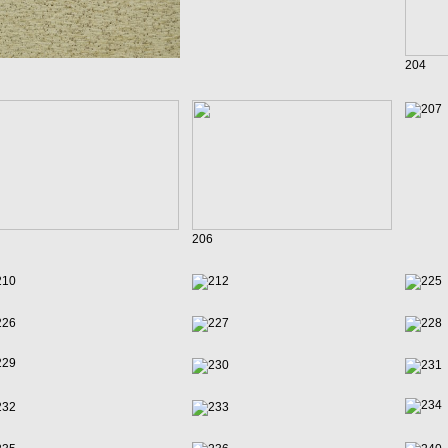
204
207
206
210
212
225
226
227
228
229
230
231
234
232
233