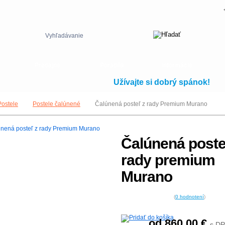
Vyhľadávanie
Predajne
Poradňa
Informácie
Užívajte si dobrý spánok!
Postele
Postele čalúnené
Čalúnená posteľ z rady Premium Murano
Čalúnená poste
rady premium
Murano
(
0
hodnotení
)
od 860,00
€
s D