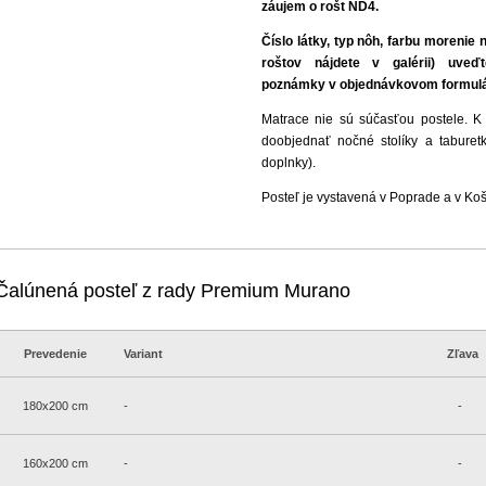
záujem o rošt ND4.
Číslo látky
,
typ nôh, farbu morenie 
roštov nájdete v galérii) uve
poznámky v objednávkovom formulá
Matrace nie sú súčasťou postele. K p
doobjednať nočné stolíky a taburet
doplnky).
Posteľ je vystavená v Poprade a v Koš
Čalúnená posteľ z rady Premium Murano
Prevedenie
Variant
Zľava
180x200 cm
-
-
160x200 cm
-
-