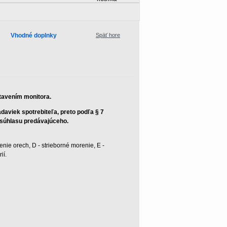
Vhodné doplnky
Späť hore
stavením monitora.
aviek spotrebiteľa, preto podľa § 7
z súhlasu predávajúceho.
enie orech, D - strieborné morenie, E -
ií.