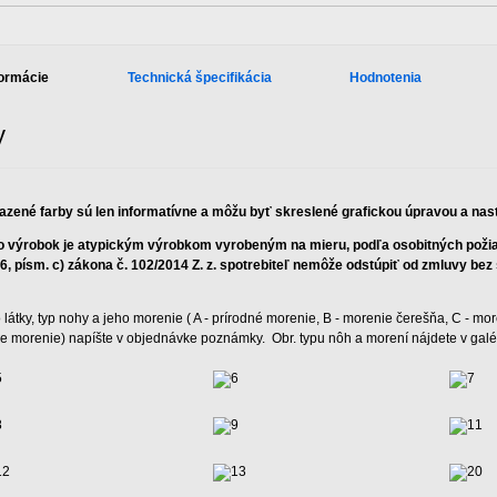
formácie
Technická špecifikácia
Hodnotenia
y
azené farby sú len informatívne a môžu byť skreslené grafickou úpravou a na
o výrobok je atypickým výrobkom vyrobeným na mieru, podľa osobitných požiad
 6, písm. c) zákona č. 102/2014 Z. z. spotrebiteľ nemôže odstúpiť od zmluvy be
 látky, typ nohy a jeho morenie ( A - prírodné morenie, B - morenie čerešňa, C - mor
ne morenie) napíšte v objednávke poznámky. Obr. typu nôh a morení nájdete v galér
5
6
7
8
9
11
12
13
20