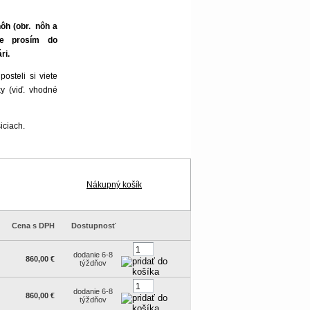
nôh (obr. nôh a
ďte prosím do
ri.
osteli si viete
ky (viď. vhodné
iciach.
Nákupný košík
Cena s DPH
Dostupnosť
dodanie 6-8
860,00 €
týždňov
dodanie 6-8
860,00 €
týždňov