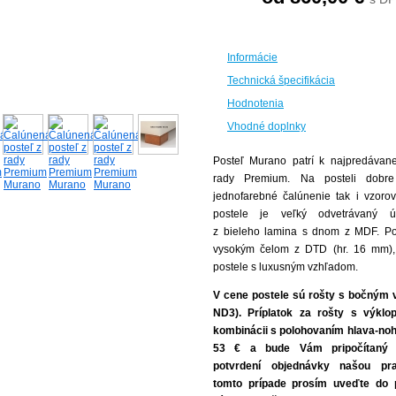
Informácie
Technická špecifikácia
Hodnotenia
Vhodné doplnky
Posteľ Murano patrí k najpredávane
rady Premium. Na posteli dobr
jednofarebné čalúnenie tak i vzoro
postele je veľký odvetrávaný úl
z bieleho lamina s dnom z MDF. Po
vysokým čelom z DTD (hr. 16 mm),
postele s luxusným vzhľadom.
V cene postele sú rošty s bočným 
ND3).
Príplatok za rošty s výk
kombinácii s polohovaním hlava-noh
53 € a bude Vám pripočítaný 
potvrdení objednávky našou pr
tomto prípade prosím uveďte do 