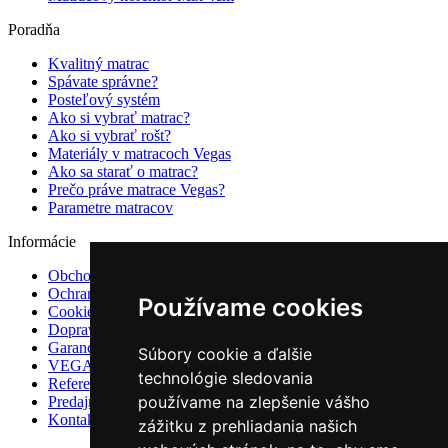
Poradňa
Kvalitný matrac
Spávate správne?
Posteľový systém
Ako si vybrať matrac?
Ako si vybrať rošt?
Materiály v matracoch Vegas
Ako sa starať o matrac?
Prečo práve matrace Vegas?
Parametre matracov
Informácie
Obchodné podmienky
Ochrana osobných údajov
Používame cookies
Cookies
Doprava
Garancie a záruky
Súbory cookie a ďalšie
VEGAS Group
technológie sledovania
Referencie
používame na zlepšenie vášho
Predajne
Kontakt
zážitku z prehliadania našich