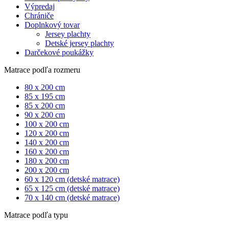
Výpredaj
Chrániče
Doplnkový tovar
Jersey plachty
Detské jersey plachty
Darčekové poukážky
Matrace podľa rozmeru
80 x 200 cm
85 x 195 cm
85 x 200 cm
90 x 200 cm
100 x 200 cm
120 x 200 cm
140 x 200 cm
160 x 200 cm
180 x 200 cm
200 x 200 cm
60 x 120 cm (detské matrace)
65 x 125 cm (detské matrace)
70 x 140 cm (detské matrace)
Matrace podľa typu