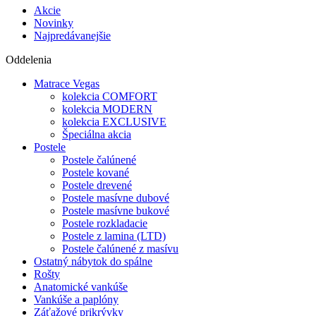
Akcie
Novinky
Najpredávanejšie
Oddelenia
Matrace Vegas
kolekcia COMFORT
kolekcia MODERN
kolekcia EXCLUSIVE
Špeciálna akcia
Postele
Postele čalúnené
Postele kované
Postele drevené
Postele masívne dubové
Postele masívne bukové
Postele rozkladacie
Postele z lamina (LTD)
Postele čalúnené z masívu
Ostatný nábytok do spálne
Rošty
Anatomické vankúše
Vankúše a paplóny
Záťažové prikrývky