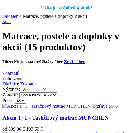
Užívajte si dobrý spánok!
Oddelenia
Matrace, postele a doplnky v akcii
Spät
Matrace, postele a doplnky v
akcii
(15 produktov)
Filter:
Nie je nastavený žiadny filter.
Zrušiť filter
Zobraziť
Zobrazenie:
Dlaždice
Zoznam
Výrobca:
Zoradiť:
Počet:
-50%
Akcia 1+1 - Taštičkový matrac MÜNCHEN
od
399,00 €
199,50 €