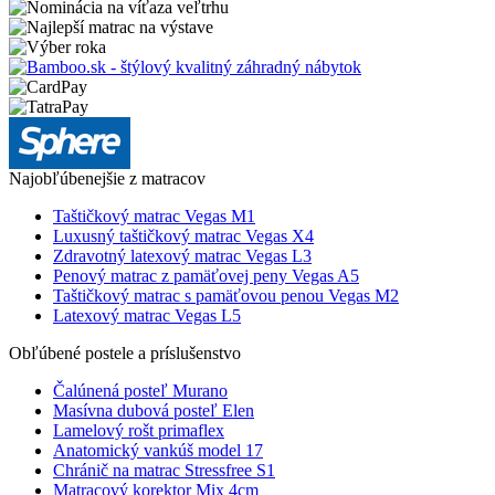
Najobľúbenejšie z matracov
Taštičkový matrac Vegas M1
Luxusný taštičkový matrac Vegas X4
Zdravotný latexový matrac Vegas L3
Penový matrac z pamäťovej peny Vegas A5
Taštičkový matrac s pamäťovou penou Vegas M2
Latexový matrac Vegas L5
Obľúbené postele a príslušenstvo
Čalúnená posteľ Murano
Masívna dubová posteľ Elen
Lamelový rošt primaflex
Anatomický vankúš model 17
Chránič na matrac Stressfree S1
Matracový korektor Mix 4cm