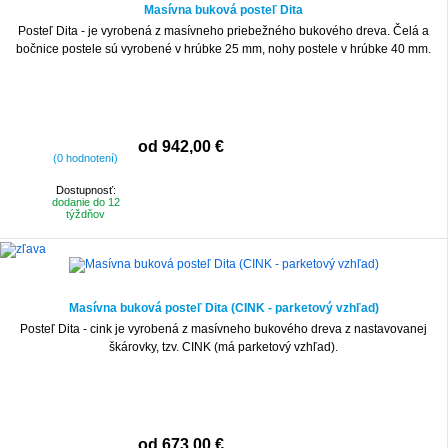
Masívna buková posteľ Dita
Posteľ Dita - je vyrobená z masívneho priebežného bukového dreva. Čelá a
bočnice postele sú vyrobené v hrúbke 25 mm, nohy postele v hrúbke 40 mm.
od 942,00 €
(0 hodnotení)
Dostupnosť:
dodanie do 12
týždňov
-10%
Masívna buková posteľ Dita (CINK - parketový vzhľad)
Posteľ Dita - cink je vyrobená z masívneho bukového dreva z nastavovanej
škárovky, tzv. CINK (má parketový vzhľad).
od 673,00 €