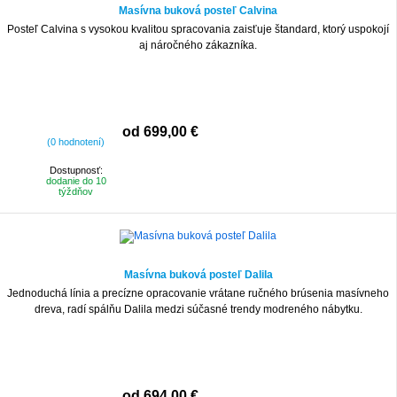
Masívna buková posteľ Calvina
Posteľ Calvina s vysokou kvalitou spracovania zaisťuje štandard, ktorý uspokojí
aj náročného zákazníka.
od 699,00 €
(0 hodnotení)
Dostupnosť:
dodanie do 10
týždňov
Masívna buková posteľ Dalila
Jednoduchá línia a precízne opracovanie vrátane ručného brúsenia masívneho
dreva, radí spálňu Dalila medzi súčasné trendy modreného nábytku.
od 694,00 €