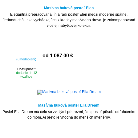
Masívna buková posteľ Elen
Elegantná prepracovaná línia radí posteľ Elen medzi moderné spálne.
Jednoduchá linka vychádzajúca z kresby masívneho dreva je zakomponovaná
v celej nábytkovej kolekcii.
od 1.087,00 €
(0 hodnotení)
Dostupnosť:
dodanie do 12
týždňov
Masívna buková posteľ Ella Dream
Posteľ Ella Dream má čelo so zvislými prierezmi, čím posteľ pôsobí odľahčením
dojmom. Aj preto je vhodná do menších interiérov.