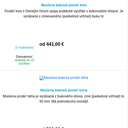
Masívna buková posteľ Ines
Posteľ Ines s členitým čelom spája praktické využitie s dokonalými líniami. Je
vyrábaná z cinkovaného (parketový vzhľad) buku hr.
od 441,00 €
(0 hodnotení)
Dostupnosť:
dodanie do 10
týždňov
Masívna buková posteľ Istria
Masívna posteľ Istria je vyrábaná z bukového dreva cink (parketový vzhľad) hr.
30 mm. Má jednoduchú montáž.