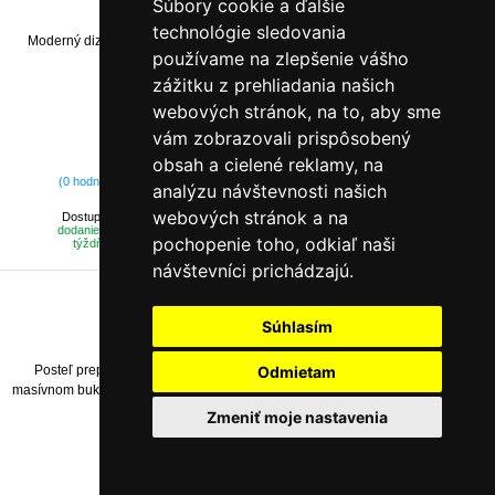
Súbory cookie a ďalšie
Masívna buková posteľ Karlo Klasik
technológie sledovania
Moderný dizajn drevenej postele Karlo Klasik spĺňa všetky požiadavky na
používame na zlepšenie vášho
vybavenie spálne alebo študentskej izby.
zážitku z prehliadania našich
webových stránok, na to, aby sme
vám zobrazovali prispôsobený
obsah a cielené reklamy, na
od 707,00 €
(0 hodnotení)
analýzu návštevnosti našich
webových stránok a na
Dostupnosť:
dodanie do 11
pochopenie toho, odkiaľ naši
týždňov
návštevníci prichádzajú.
Súhlasím
Masívna buková posteľ Karlo Night
Posteľ prepracovaná do najmenších detailov, to je posteľ Karlo Night. V
Odmietam
masívnom bukom prevedení sa vyrába z jadrového buk cink (priznané senky a
parketový vzhľad).
Zmeniť moje nastavenia
Sme v režime offline, môžete nám zanechať odkaz.