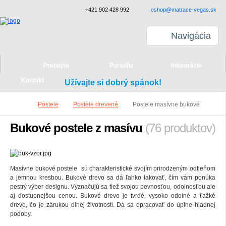
+421 902 428 992
eshop@matrace-vegas.sk
Navigácia
Predajne
Poradňa
Informácie
Kontakt
Užívajte si dobrý spánok!
Postele
Postele drevené
Postele masívne bukové
Bukové postele z masívu
(76 produktov)
Masívne bukové postele sú charakteristické svojím prirodzeným odtieňom
a jemnou kresbou. Bukové drevo sa dá ľahko lakovať, čím vám ponúka
pestrý výber designu. Vyznačujú sa tiež svojou
pevnosťou, odolnosťou ale
aj dostupnejšou cenou.
Bukové drevo je tvrdé, vysoko odolné a ťažké
drevo, čo je zárukou dlhej životnosti. Dá sa opracovať do úplne hladnej
podoby.