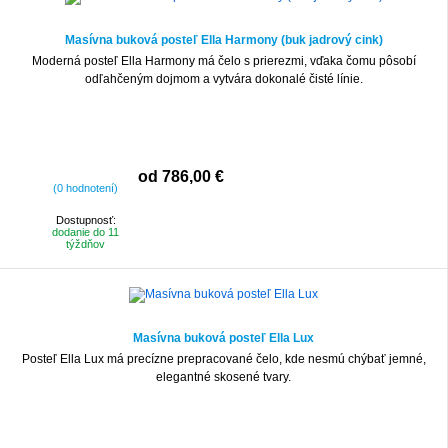
Masívna buková posteľ Ella Harmony (buk jadrový cink)
Moderná posteľ Ella Harmony má čelo s prierezmi, vďaka čomu pôsobí
odľahčeným dojmom a vytvára dokonalé čisté línie.
od 786,00 €
(0 hodnotení)
Dostupnosť:
dodanie do 11
týždňov
Masívna buková posteľ Ella Lux
Posteľ Ella Lux má precízne prepracované čelo, kde nesmú chýbať jemné,
elegantné skosené tvary.