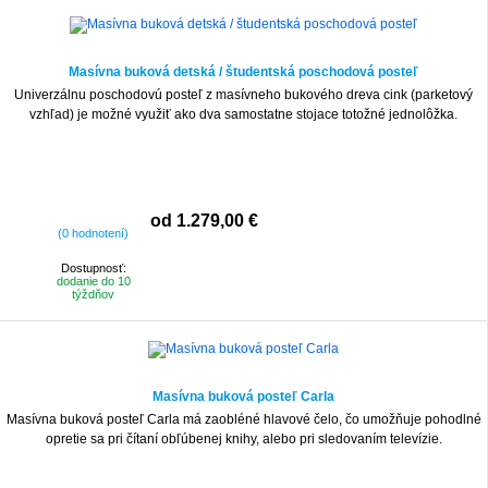
Masívna buková detská / študentská poschodová posteľ
Univerzálnu poschodovú posteľ z masívneho bukového dreva cink (parketový
vzhľad) je možné využiť ako dva samostatne stojace totožné jednolôžka.
od 1.279,00 €
(0 hodnotení)
Dostupnosť:
dodanie do 10
týždňov
Masívna buková posteľ Carla
Masívna buková posteľ Carla má zaobléné hlavové čelo, čo umožňuje pohodlné
opretie sa pri čítaní obľúbenej knihy, alebo pri sledovaním televízie.