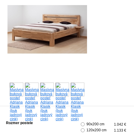
Rozmer postele
90x200 cm
1.042 €
120x200 cm
1.133 €