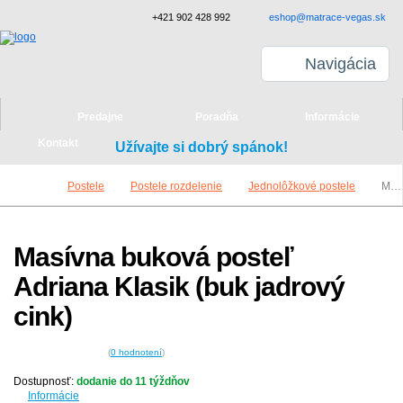
+421 902 428 992
eshop@matrace-vegas.sk
Navigácia
Predajne
Poradňa
Informácie
Kontakt
Užívajte si dobrý spánok!
Postele
Postele rozdelenie
Jednolôžkové postele
Masívna buková posteľ Adriana Klasik (buk jadrový cink)
Masívna buková posteľ
Adriana Klasik (buk jadrový
cink)
(
0
hodnotení
)
Dostupnosť:
dodanie do 11 týždňov
Informácie