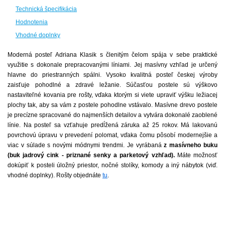
Technická špecifikácia
Hodnotenia
Vhodné doplnky
Moderná posteľ Adriana Klasik s členitým čelom spája v sebe praktické
využitie s dokonale prepracovanými líniami. Jej masívny vzhľad je určený
hlavne do priestranných spálni. Vysoko kvalitná posteľ českej výroby
zaisťuje pohodlné a zdravé ležanie. Súčasťou postele sú výškovo
nastaviteľné kovania pre rošty, vďaka ktorým si viete upraviť výšku ležiacej
plochy tak, aby sa vám z postele pohodlne vstávalo. Masívne drevo postele
je precízne spracované do najmenších detailov a vytvára dokonalé zaoblené
línie. Na posteľ sa vzťahuje predĺžená záruka až 25 rokov.
Má lakovanú
povrchovú úpravu v prevedení polomat, vďaka čomu pôsobí modernejšie a
viac v súlade s novými módnymi trendmi.
Je vyrábaná
z masívneho buku
(buk jadrový cink - priznané senky a parketový vzhľad).
Máte možnosť
dokúpiť k posteli úložný priestor, nočné stolíky, komody a iný nábytok (viď.
vhodné doplnky). Rošty objednáte
tu
.