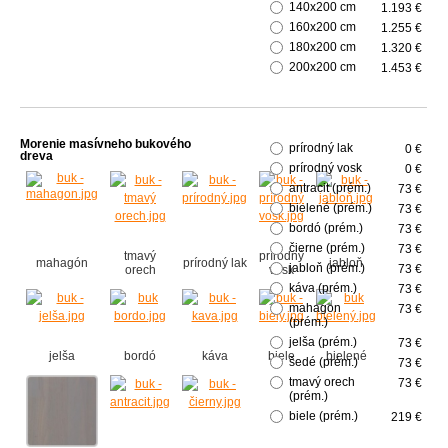
140x200 cm
1.193 €
160x200 cm
1.255 €
180x200 cm
1.320 €
200x200 cm
1.453 €
Morenie masívneho bukového
prírodný lak
0 €
dreva
prírodný vosk
0 €
antracit (prém.)
73 €
bielené (prém.)
73 €
bordó (prém.)
73 €
čierne (prém.)
73 €
tmavý
prírodný
mahagón
prírodný lak
jabloň
jabloň (prém.)
73 €
orech
vosk
káva (prém.)
73 €
mahagon
73 €
(prém.)
jelša (prém.)
73 €
jelša
bordó
káva
biele
bielené
šedé (prém.)
73 €
tmavý orech
73 €
(prém.)
biele (prém.)
219 €