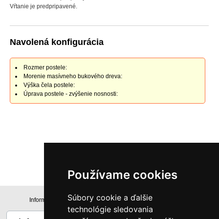
Vŕtanie je predpripavené.
Navolená konfigurácia
Rozmer postele:
Morenie masívneho bukového dreva:
Výška čela postele:
Úprava postele - zvýšenie nosnosti:
0
€
s DPH
Používame cookies
Súbory cookie a ďalšie
Informácie
Technická špecifikácia
technológie sledovania