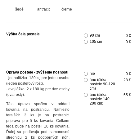
šedé
antracit
čierne
Výška čela postele
90 cm
0 €
105 cm
0 €
Úprava postele - zvýšenie nosnosti
nie
0 €
- jednolôžko: 180 kg pre jednu osobu
áno (šírka
28 €
(jeden posteľový rošt),
postele 90-120
cm)
- dvojlôžko: 2 x 180 kg pre dve osoby
(dva rošty).
áno (šírka
55 €
postele 140-
200 cm)
Táto úprava spočíva v pridaní
kovania na postranicu. Namiesto
terajších 3 ks je na postranici
príprava pre 5 ks kovania. Celkom
teda bude na posteli 10 ks kovania.
Ďalej sa pridávajú pod samonosnú
strednicu 2 ks podporných nôh.