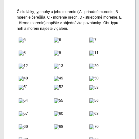
Číslo látky, typ nohy a jeho morenie ( A - prírodné morenie, B -
morenie čerešňa, C - morenie orech, D - strieborné morenie, E
- čierne morenie) napíšte v objednávke poznámky. Obr. typu
nôh a morení nájdete v galérií.
5
6
7
8
9
11
12
13
20
48
49
50
51
52
53
54
55
56
57
60
63
66
68
70