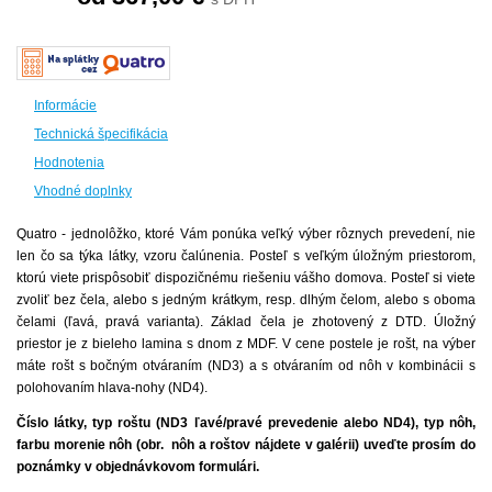
Informácie
Technická špecifikácia
Hodnotenia
Vhodné doplnky
Quatro - jednolôžko, ktoré Vám ponúka veľký výber rôznych prevedení, nie
len čo sa týka látky, vzoru čalúnenia. Posteľ s veľkým úložným priestorom,
ktorú viete prispôsobiť dispozičnému riešeniu vášho domova. Posteľ si viete
zvoliť bez čela, alebo s jedným krátkym, resp. dlhým čelom, alebo s oboma
čelami (ľavá, pravá varianta). Základ čela je zhotovený z DTD. Úložný
priestor je z bieleho lamina s dnom z MDF. V cene postele je rošt, na výber
máte rošt s bočným otváraním (ND3) a s otváraním od nôh v kombinácii s
polohovaním hlava-nohy (ND4).
Číslo látky,
typ roštu (ND3 ľavé/pravé prevedenie alebo ND4),
typ nôh,
farbu morenie nôh (obr. nôh a roštov nájdete v galérii) uveďte prosím do
poznámky v objednávkovom formulári.