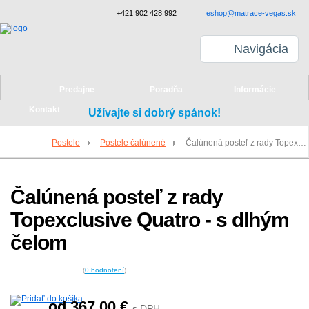
+421 902 428 992
eshop@matrace-vegas.sk
Navigácia
Predajne
Poradňa
Informácie
Kontakt
Užívajte si dobrý spánok!
Postele
Postele čalúnené
Čalúnená posteľ z rady Topexclusive Quatro - s dlhým čelom
Čalúnená posteľ z rady
Topexclusive Quatro - s dlhým
čelom
(
0
hodnotení
)
od 367,00
€
s DPH