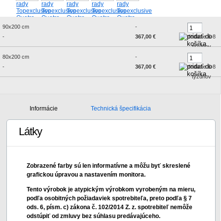
90x200 cm
-
-
367,00 €
dodanie 6-8
týždňov
80x200 cm
-
-
367,00 €
dodanie 6-8
týždňov
Informácie
Technická špecifikácia
Látky
Zobrazené farby sú len informatívne a môžu byť skreslené
grafickou úpravou a nastavením monitora.
Tento výrobok je atypickým výrobkom vyrobeným na mieru,
podľa osobitných požiadaviek spotrebiteľa, preto podľa § 7
ods. 6, písm. c) zákona č. 102/2014 Z. z. spotrebiteľ nemôže
odstúpiť od zmluvy bez súhlasu predávajúceho.