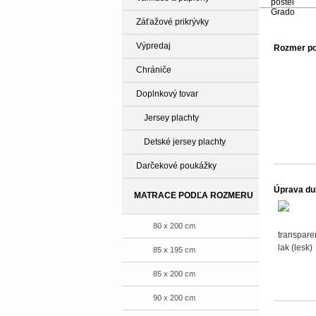
Záťažové prikrývky
Výpredaj
Rozmer po
Chrániče
Doplnkový tovar
Jersey plachty
Detské jersey plachty
Darčekové poukážky
Úprava du
MATRACE PODĽA ROZMERU
80 x 200 cm
transpare
lak (lesk)
85 x 195 cm
85 x 200 cm
90 x 200 cm