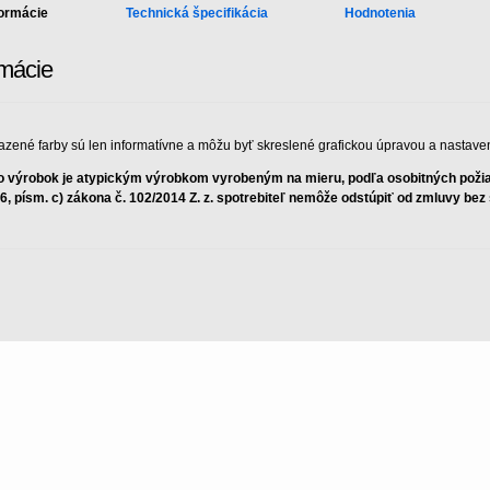
formácie
Technická špecifikácia
Hodnotenia
rmácie
azené farby sú len informatívne a môžu byť skreslené grafickou úpravou a nastave
o výrobok je atypickým výrobkom vyrobeným na mieru, podľa osobitných požiad
 6, písm. c) zákona č. 102/2014 Z. z. spotrebiteľ nemôže odstúpiť od zmluvy be