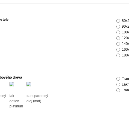
stele
80x
90x
100
120
140
160
180
bového dreva
Tran
Lak 
Tran
ntný
lak -
transparentný
odtien
olej (mat)
platinum