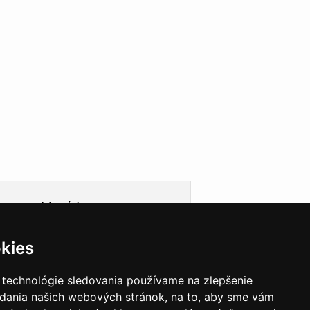
Informácie
Obchodné podmienky
kies
Ochrana osobných údajov
Cookies
Doprava
 technológie sledovania používame na zlepšenie
Garancie a záruky
adania našich webových stránok, na to, aby sme vám
VEGAS Group