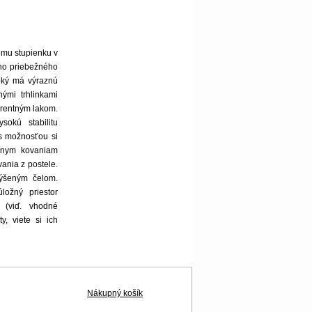
ému stupienku v
eho priebežného
oký má výraznú
nými trhlinkami
arentným lakom.
sokú stabilitu
 s možnosťou si
álnym kovaniam
vania z postele.
výšeným čelom.
ložný priestor
 (viď. vhodné
y, viete si ich
Nákupný košík