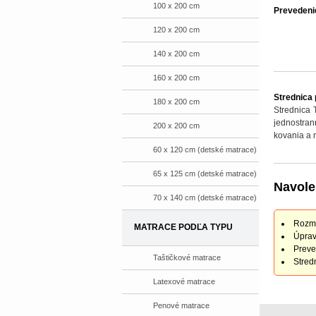
100 x 200 cm
Prevedeni
120 x 200 cm
140 x 200 cm
160 x 200 cm
Strednica 
180 x 200 cm
Strednica T
jednostra
200 x 200 cm
kovania a
60 x 120 cm (detské matrace)
65 x 125 cm (detské matrace)
Navole
70 x 140 cm (detské matrace)
Rozme
MATRACE PODĽA TYPU
Úprav
Preve
Taštičkové matrace
Stred
Latexové matrace
Penové matrace