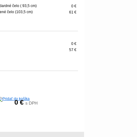
dardné čelo ( 93,5 cm)
0 €
ené čelo (103,5 cm)
61 €
0 €
57 €
0
€
s DPH