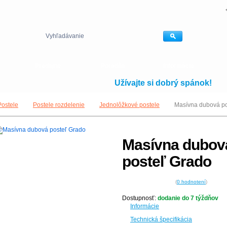
Vyhľadávanie
Predajne
Poradňa
Informácie
Užívajte si dobrý spánok!
Postele
Postele rozdelenie
Jednolôžkové postele
Masívna dubová po
Masívna dubov
posteľ Grado
(
0
hodnotení
)
Dostupnosť:
dodanie do 7 týždňov
Informácie
Technická špecifikácia