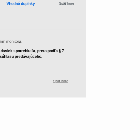
Vhodné doplnky
Späť hore
ním monitora.
aviek spotrebiteľa, preto podľa § 7
z súhlasu predávajúceho.
Späť hore