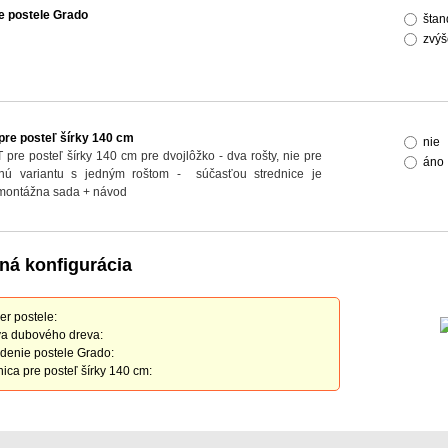
e postele Grado
štan
zvýš
pre posteľ šírky 140 cm
nie
 pre posteľ šírky 140 cm pre dvojlôžko - dva rošty, nie pre
áno
nnú variantu s jedným roštom - súčasťou strednice je
 montážna sada + návod
ná konfigurácia
r postele:
a dubového dreva:
denie postele Grado:
nica pre posteľ šírky 140 cm: