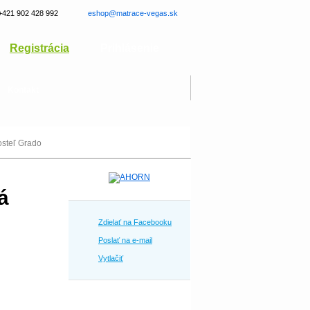
+421 902 428 992
eshop@matrace-vegas.sk
Registrácia
Prihlásenie
Kontakt
steľ Grado
á
Zdielať na Facebooku
Poslať na e-mail
Vytlačiť