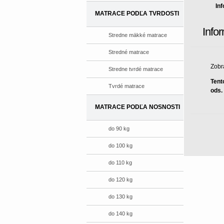
In
MATRACE PODĽA TVRDOSTI
Info
Stredne mäkké matrace
Stredné matrace
Zobr
Stredne tvrdé matrace
Tent
Tvrdé matrace
ods.
MATRACE PODĽA NOSNOSTI
do 90 kg
do 100 kg
do 110 kg
do 120 kg
do 130 kg
do 140 kg