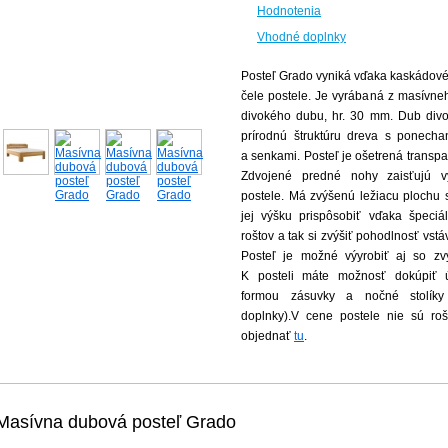
Hodnotenia
Vhodné doplnky
Posteľ Grado vyniká vďaka kaskádov
čele postele. Je vyrábaná z masívn
divokého dubu, hr. 30 mm. Dub div
prírodnú štruktúru dreva s ponecha
a senkami. Posteľ je ošetrená transp
Zdvojené predné nohy zaisťujú vy
postele. Má zvýšenú ležiacu plochu
jej výšku prispôsobiť vďaka špeci
roštov a tak si zvýšiť pohodlnosť vstá
Posteľ je možné výyrobiť aj so z
K posteli máte možnosť dokúpiť ú
formou zásuvky a nočné stolíky
doplnky).V cene postele nie sú rošt
objednať
tu
.
Masívna dubová posteľ Grado