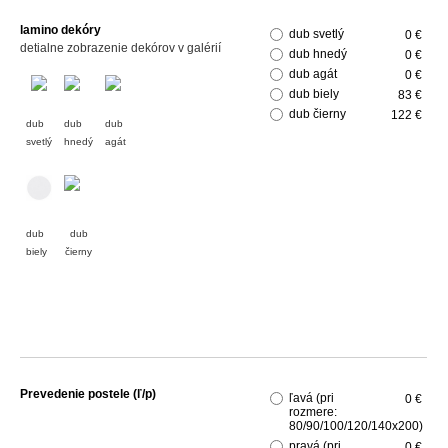
lamino dekóry
dub svetlý
0 €
detialne zobrazenie dekórov v galérií
dub hnedý
0 €
dub agát
0 €
dub biely
83 €
dub čierny
122 €
dub
dub
dub
svetlý
hnedý
agát
dub
dub
biely
čierny
Prevedenie postele (ľ/p)
ľavá (pri
0 €
rozmere:
80/90/100/120/140x200)
pravá (pri
0 €