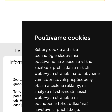
0
€
s DPH
Používame cookies
Súbory cookie a ďalšie
Informácie
Technická špecifikácia
technológie sledovania
používame na zlepšenie vášho
Informácie
zážitku z prehliadania našich
webových stránok, na to, aby sme
vám zobrazovali prispôsobený
Zobrazené farby sú len informatívne a môžu byť skreslené
grafickou úpravou a nastavením monitora.
obsah a cielené reklamy, na
analýzu návštevnosti našich
Tento výrobok je atypickým výrobkom vyrobeným na mieru,
podľa osobitných požiadaviek spotrebiteľa, preto podľa § 7
webových stránok a na
ods. 6, písm. c) zákona č. 102/2014 Z. z. spotrebiteľ nemôže
pochopenie toho, odkiaľ naši
odstúpiť od zmluvy bez súhlasu predávajúceho.
návštevníci prichádzajú.