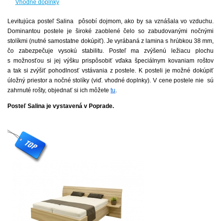
Vhodné doplnky
Levitujúca posteľ Salina pôsobí dojmom, ako by sa vznášala vo vzduchu.
Dominantou postele je široké zaoblené čelo so zabudovanými nočnými
stolíkmi (nutné samostatne dokúpiť). Je vyrábaná z lamina s hrúbkou 38 mm,
čo zabezpečuje vysokú stabilitu. Posteľ ma zvýšenú ležiacu plochu
s možnosťou si jej výšku prispôsobiť vďaka špeciálnym kovaniam roštov
a tak si zvýšiť pohodlnosť vstávania z postele. K posteli je možné dokúpiť
úložný priestor a nočné stolíky (viď. vhodné doplnky). V cene postele nie sú
zahrnuté rošty, objednať si ich môžete
tu
.
Posteľ Salina je vystavená v Poprade.