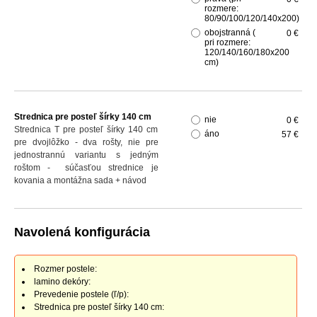
rozmere:
80/90/100/120/140x200)
obojstranná (
0 €
pri rozmere:
120/140/160/180x200
cm)
Strednica pre posteľ šírky 140 cm
nie
0 €
Strednica T pre posteľ šírky 140 cm
áno
57 €
pre dvojlôžko - dva rošty, nie pre
jednostrannú variantu s jedným
roštom - súčasťou strednice je
kovania a montážna sada + návod
Navolená konfigurácia
Rozmer postele:
lamino dekóry:
Prevedenie postele (ľ/p):
Strednica pre posteľ šírky 140 cm: