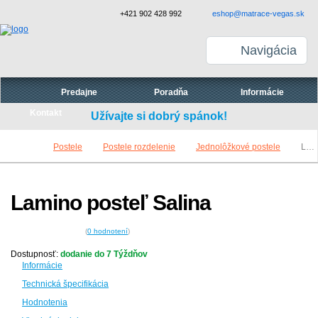
+421 902 428 992
eshop@matrace-vegas.sk
Navigácia
Predajne
Poradňa
Informácie
Kontakt
Užívajte si dobrý spánok!
Postele
Postele rozdelenie
Jednolôžkové postele
Lamino posteľ Salina
Lamino posteľ Salina
(
0
hodnotení
)
Dostupnosť:
dodanie do 7 Týždňov
Informácie
Technická špecifikácia
Hodnotenia