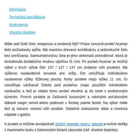
Informácie
Technická špecifikácia
Hodnotenia
Vhodné doplnky
Máte radi čisté línie, eleganciu a moderný štýl? Práve luxusná posteľ Acamar
tieto požiadavky spĺňa. Má masívnu drevenú konštrukciu a jednoduché čelo
bez prešívania. Samozrejmosťou čela je jeho dokonalá pohodlnosť, ktorá je
dosiahnutá dostatočne hrubou výplňou (5 cm). Pri posteli Acamar je možný
výber z troch výšok čiel: 107 / 127 / 137 cm (vrátane nôh postele). Má
výškovo nastaviteľné kovanie pre rošty, čím umožňuje individuálne
nastavenie výšky lôžkovej plochy. Nohy postele majú výšku 11 cm, čo
umožňuje udržiavať čistotu pod posteľou (napr. použitím robotického
vysávača) a tiež je vďaka tomu posteľ vhodná aj do izieb s podlahovým
kúrením. Povrch postele je čalúnený luxusnými a odolnými poťahovými
látkami magic velvet alebo platinum v širokej palete farieb. Na výber máte
tiež aj viacero morení nôh postele. Detailné zobrazenie látok a morenia
nájdete v galérii.
K posteli si môžete doobjednať
úložný priestor
,
lavicu
,
taburet
a nočné stolíky
z masívneho buku s čalúnenými čelami zásuviek (viď. vhodné doplnky).