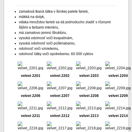
zamatová tkaná látka v širokej palete farieb,
mäkká na dotyk,
vďaka množstvu farieb sa dá jednoducho zladiť s rôznymi
štýlmi a farbami interiéru,
má zamatovo jemnú štruktúru,
vysoká odolnosť voči kvapalinám,
vysoká odolnosť voči poškriabaniu,
odolnosť voči vznieteniu,
odolnosť látky voči opotrebeniu: 60 000 cyklov.
velvet 2201
velvet 2202
velvet 2203
velvet 2204
velvet 2206
velvet 2207
velvet 2208
velvet 2209
velvet 2211
velvet 2212
velvet 2213
velvet 2214