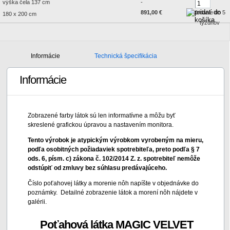
výška čela 137 cm
-
891,00 €
dodanie do 5
180 x 200 cm
týždňov
Informácie
Technická špecifikácia
Informácie
Zobrazené farby látok sú len informatívne a môžu byť
skreslené grafickou úpravou a nastavením monitora.
Tento výrobok je atypickým výrobkom vyrobeným na mieru,
podľa osobitných požiadaviek spotrebiteľa, preto podľa § 7
ods. 6, písm. c) zákona č. 102/2014 Z. z. spotrebiteľ nemôže
odstúpiť od zmluvy bez súhlasu predávajúceho.
Číslo poťahovej látky a morenie nôh napíšte v objednávke do
poznámky. Detailné zobrazenie látok a morení nôh nájdete v
galérii.
Poťahová látka MAGIC VELVET