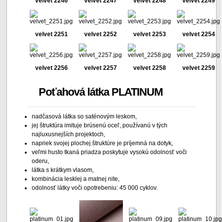
velvet 2246
velvet 2247
velvet 2248
velvet 2249
velvet 2251
velvet 2252
velvet 2253
velvet 2254
velvet 2256
velvet 2257
velvet 2258
velvet 2259
Poťahová látka PLATINUM
nadčasová látka so saténovým leskom,
jej štruktúra imituje brúsenú oceľ, používanú v tých
najluxusnejších projektoch,
napriek svojej plochej štruktúre je príjemná na dotyk,
veľmi husto tkaná priadza poskytuje vysokú odolnosť voči
oderu,
látka s krátkym vlasom,
kombinácia lesklej a matnej nite,
odolnosť látky voči opotrebeniu: 45 000 cyklov.