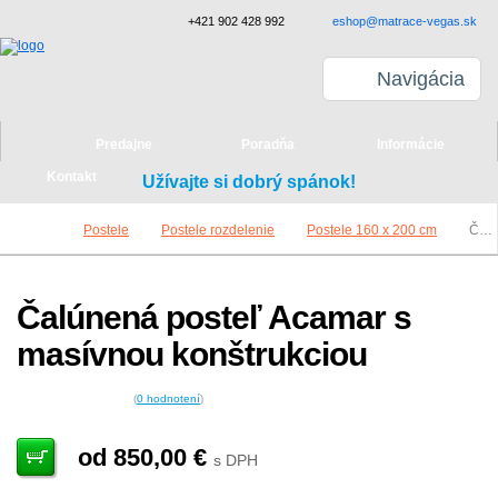
+421 902 428 992
eshop@matrace-vegas.sk
Navigácia
Predajne
Poradňa
Informácie
Kontakt
Užívajte si dobrý spánok!
Postele
Postele rozdelenie
Postele 160 x 200 cm
Čalúnená posteľ Acamar s masívnou konštrukciou
Čalúnená posteľ Acamar s
masívnou konštrukciou
(
0
hodnotení
)
od 850,00
€
s DPH