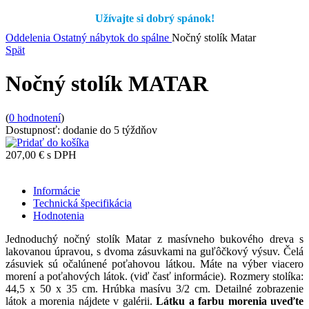
Užívajte si dobrý spánok!
Oddelenia
Ostatný nábytok do spálne
Nočný stolík Matar
Spät
Nočný stolík MATAR
(
0
hodnotení
)
Dostupnosť:
dodanie do 5 týždňov
207,00
€
s DPH
Informácie
Technická špecifikácia
Hodnotenia
Jednoduchý nočný stolík Matar z masívneho bukového dreva s
lakovanou úpravou, s dvoma zásuvkami na guľôčkový výsuv. Čelá
zásuviek sú očalúnené poťahovou látkou. Máte na výber viacero
morení a poťahových látok. (viď časť informácie). Rozmery stolíka:
44,5 x 50 x 35 cm. Hrúbka masívu 3/2 cm. Detailné zobrazenie
látok a morenia nájdete v galérii.
Látku a farbu morenia uveďte