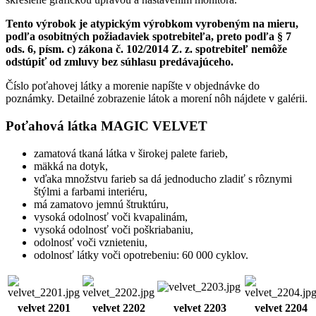
Tento výrobok je atypickým výrobkom vyrobeným na mieru,
podľa osobitných požiadaviek spotrebiteľa, preto podľa § 7
ods. 6, písm. c) zákona č. 102/2014 Z. z. spotrebiteľ nemôže
odstúpiť od zmluvy bez súhlasu predávajúceho.
Číslo poťahovej látky a morenie napíšte v objednávke do
poznámky. Detailné zobrazenie látok a morení nôh nájdete v galérii.
Poťahová látka MAGIC VELVET
zamatová tkaná látka v širokej palete farieb,
mäkká na dotyk,
vďaka množstvu farieb sa dá jednoducho zladiť s rôznymi
štýlmi a farbami interiéru,
má zamatovo jemnú štruktúru,
vysoká odolnosť voči kvapalinám,
vysoká odolnosť voči poškriabaniu,
odolnosť voči vznieteniu,
odolnosť látky voči opotrebeniu: 60 000 cyklov.
velvet 2201
velvet 2202
velvet 2203
velvet 2204