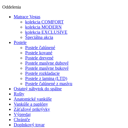
Oddelenia
Matrace Vegas
kolekcia COMFORT
kolekcia MODERN
kolekcia EXCLUSIVE
Špeciálna akcia
Postele
Postele čalúnené
Postele kované
Postele drevené
Postele masívne dubové
Postele masívne bukové
Postele rozkladacie
Postele z lamina (LTD)
Postele čalúnené z masívu
Ostatný nábytok do spálne
Rošty
Anatomické vankúše
Vankúše a paplóny
Záťažové prikrývky
Výpredaj
Chrániče
Doplnkový tovar