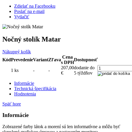
Zdielať na Facebooku
Poslať na e-mail
Vytlačiť
Nočný stolík Matar
Nákupný košík
Cena
Kód
Prevedenie
Variant
Zľava
Dostupnosť
s DPH
207,00
dodanie do
1 ks
-
-
€
5 týždňov
Informácie
Technická špecifikácia
Hodnotenia
Späť hore
Informácie
Zobrazené farby látok a morení sú len informatívne a môžu byť
skreslené grafickou úpravou a nastavením monitora.