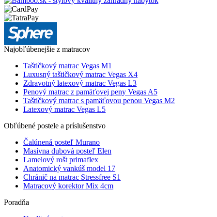
Najobľúbenejšie z matracov
Taštičkový matrac Vegas M1
Luxusný taštičkový matrac Vegas X4
Zdravotný latexový matrac Vegas L3
Penový matrac z pamäťovej peny Vegas A5
Taštičkový matrac s pamäťovou penou Vegas M2
Latexový matrac Vegas L5
Obľúbené postele a príslušenstvo
Čalúnená posteľ Murano
Masívna dubová posteľ Elen
Lamelový rošt primaflex
Anatomický vankúš model 17
Chránič na matrac Stressfree S1
Matracový korektor Mix 4cm
Poradňa