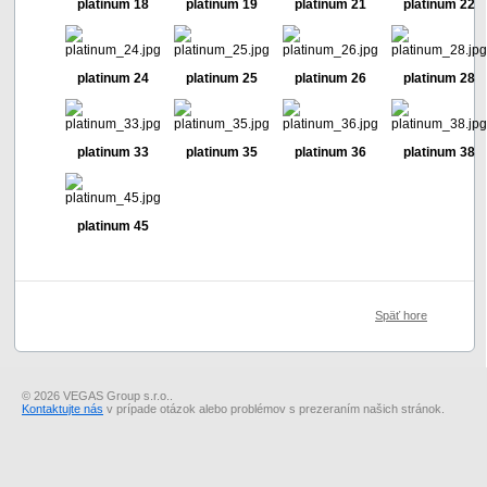
platinum 18
platinum 19
platinum 21
platinum 22
platinum 24
platinum 25
platinum 26
platinum 28
platinum 33
platinum 35
platinum 36
platinum 38
platinum 45
Späť hore
© 2026 VEGAS Group s.r.o..
Kontaktujte nás
v prípade otázok alebo problémov s prezeraním našich stránok.