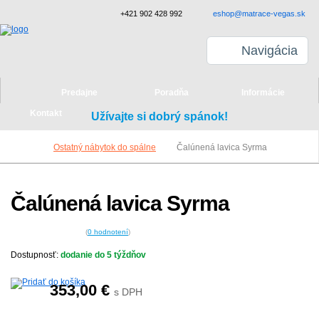
+421 902 428 992
eshop@matrace-vegas.sk
Navigácia
Predajne
Poradňa
Informácie
Kontakt
Užívajte si dobrý spánok!
Ostatný nábytok do spálne
Čalúnená lavica Syrma
Čalúnená lavica Syrma
(
0
hodnotení
)
Dostupnosť:
dodanie do 5 týždňov
353,00
€
s DPH