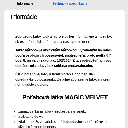
Informácie
Technická špecifikácia
Informácie
Zobrazené farby látok a morení sú len informatívne a môžu byť
skreslené grafickou úpravou a nastavením monitora.
Tento výrobok je atypickým výrobkom vyrobeným na mieru,
podľa osobitných požiadaviek spotrebiteľa, preto podľa § 7
ods. 6, písm. c) zákona č. 102/2014 Z. z. spotrebiteľ nemôže
odstúpiť od zmluvy bez súhlasu predávajúceho.
Číslo poťahovej látky a farbu morenia nôh napíšte v
objednávke do poznámky. Detailné zobrazenie látok a morení
nôh nájdete v galérii.
Poťahová látka MAGIC VELVET
zamatová tkaná látka v širokej palete farieb,
mäkká na dotyk,
vďaka množstvu farieb sa dá jednoducho zladiť s rôznymi
štýlmi a farbami interiéru,