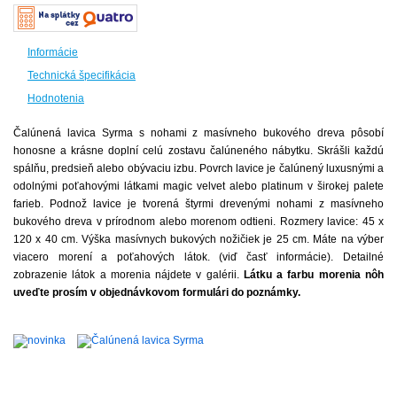
Informácie
Technická špecifikácia
Hodnotenia
Čalúnená lavica Syrma s nohami z masívneho bukového dreva pôsobí
honosne a krásne doplní celú zostavu čalúneného nábytku. Skrášli každú
spálňu, predsieň alebo obývaciu izbu. Povrch lavice je čalúnený luxusnými a
odolnými poťahovými látkami magic velvet alebo platinum v širokej palete
farieb. Podnož lavice je tvorená štyrmi drevenými nohami z masívneho
bukového dreva v prírodnom alebo morenom odtieni. Rozmery lavice: 45 x
120 x 40 cm. Výška masívnych bukových nožičiek je 25 cm.
Máte na výber
viacero morení a poťahových látok. (viď časť informácie). Detailné
zobrazenie látok a morenia nájdete v galérii.
Látku a farbu morenia nôh
uveďte prosím v objednávkovom formulári do poznámky.