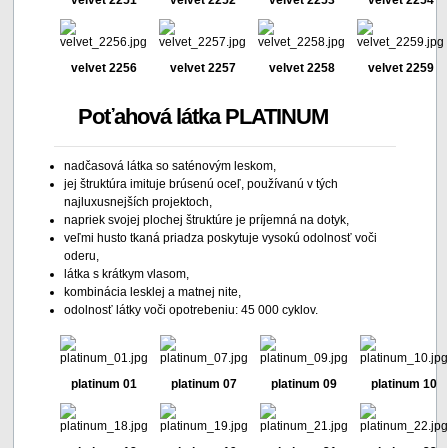
velvet 2251
velvet 2252
velvet 2253
velvet 2254
velvet 2256
velvet 2257
velvet 2258
velvet 2259
Poťahová látka PLATINUM
nadčasová látka so saténovým leskom,
jej štruktúra imituje brúsenú oceľ, používanú v tých
najluxusnejších projektoch,
napriek svojej plochej štruktúre je príjemná na dotyk,
veľmi husto tkaná priadza poskytuje vysokú odolnosť voči
oderu,
látka s krátkym vlasom,
kombinácia lesklej a matnej nite,
odolnosť látky voči opotrebeniu: 45 000 cyklov.
platinum 01
platinum 07
platinum 09
platinum 10