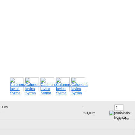
1 ks
-
-
353,00 €
dodanie do 5
týždňov