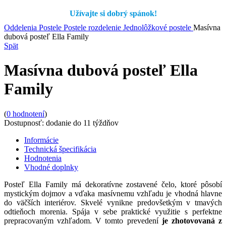
Užívajte si dobrý spánok!
Oddelenia
Postele
Postele rozdelenie
Jednolôžkové postele
Masívna
dubová posteľ Ella Family
Spät
Masívna dubová posteľ Ella
Family
(
0
hodnotení
)
Dostupnosť:
dodanie do 11 týždňov
Informácie
Technická špecifikácia
Hodnotenia
Vhodné doplnky
Posteľ Ella Family má dekoratívne zostavené čelo, ktoré pôsobí
mystickým dojmov a vďaka masívnemu vzhľadu je vhodná hlavne
do väčších interiérov. Skvelé vynikne predovšetkým v tmavých
odtieňoch morenia. Spája v sebe praktické využitie s perfektne
prepracovaným vzhľadom. V tomto prevedení
je zhotovovaná z