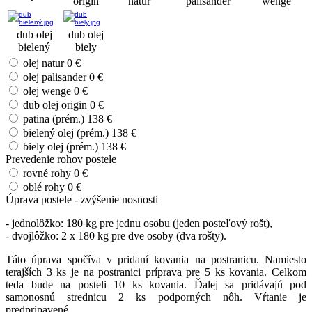
origin
natur
palisander
wenge
dub olej
dub olej
bielený
biely
olej natur
0 €
olej palisander
0 €
olej wenge
0 €
dub olej origin
0 €
patina (prém.)
138 €
bielený olej (prém.)
138 €
biely olej (prém.)
138 €
Prevedenie rohov postele
rovné rohy
0 €
oblé rohy
0 €
Úprava postele - zvýšenie nosnosti
- jednolôžko: 180 kg pre jednu osobu (jeden posteľový rošt),
- dvojlôžko: 2 x 180 kg pre dve osoby (dva rošty).
Táto úprava spočíva v pridaní kovania na postranicu. Namiesto
terajších 3 ks je na postranici príprava pre 5 ks kovania. Celkom
teda bude na posteli 10 ks kovania. Ďalej sa pridávajú pod
samonosnú strednicu 2 ks podporných nôh. Vŕtanie je
predpripavené.