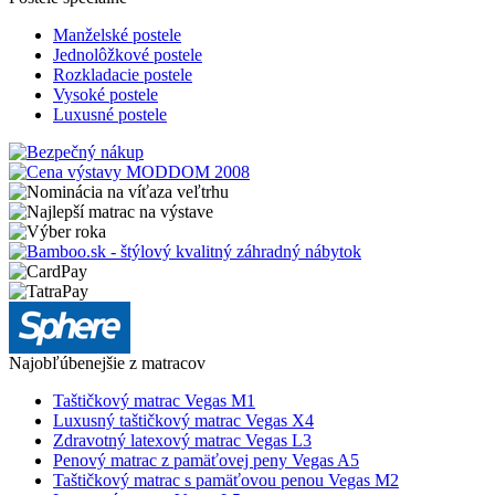
Manželské postele
Jednolôžkové postele
Rozkladacie postele
Vysoké postele
Luxusné postele
Najobľúbenejšie z matracov
Taštičkový matrac Vegas M1
Luxusný taštičkový matrac Vegas X4
Zdravotný latexový matrac Vegas L3
Penový matrac z pamäťovej peny Vegas A5
Taštičkový matrac s pamäťovou penou Vegas M2