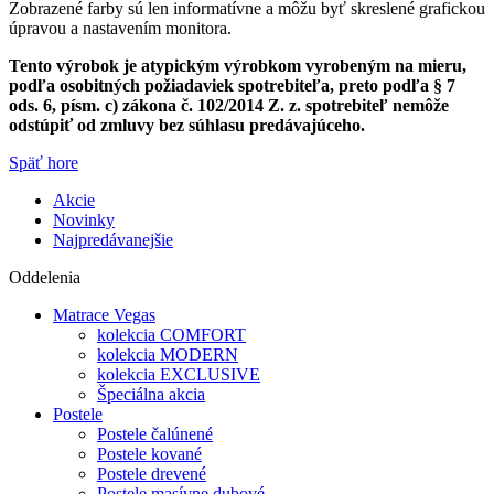
Zobrazené farby sú len informatívne a môžu byť skreslené grafickou
úpravou a nastavením monitora.
Tento výrobok je atypickým výrobkom vyrobeným na mieru,
podľa osobitných požiadaviek spotrebiteľa, preto podľa § 7
ods. 6, písm. c) zákona č. 102/2014 Z. z. spotrebiteľ nemôže
odstúpiť od zmluvy bez súhlasu predávajúceho.
Späť hore
Akcie
Novinky
Najpredávanejšie
Oddelenia
Matrace Vegas
kolekcia COMFORT
kolekcia MODERN
kolekcia EXCLUSIVE
Špeciálna akcia
Postele
Postele čalúnené
Postele kované
Postele drevené
Postele masívne dubové