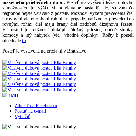
masívneho priebežného dubu
. Posteľ ma zvýšenú ležiacu plochu
s možnosťou jej výšku si individuálne nastaviť, aby sa vám čo
najpohodlnejšie vstávalo z postele. Možnosť výberu prevedenia čiel
s rovnými alebo oblými rohmi.
V prípade masívneho prevedenia s
rovnými rohmi čiel majú hrany čiel ozdobnú dizajnovú fazetu
.
K posteli je možnosť dokúpiť úložný priestor, nočné stolíky,
komody a iný nábytok (viď. vhodné doplnky). Rošty k posteli
objednáte
tu
.
Posteľ je vystavená na predajni v Bratislave.
Zdielať na Facebooku
Poslať na e-mail
Vytlačiť