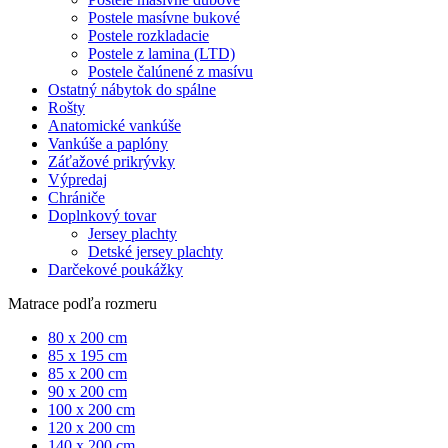
Postele masívne bukové
Postele rozkladacie
Postele z lamina (LTD)
Postele čalúnené z masívu
Ostatný nábytok do spálne
Rošty
Anatomické vankúše
Vankúše a paplóny
Záťažové prikrývky
Výpredaj
Chrániče
Doplnkový tovar
Jersey plachty
Detské jersey plachty
Darčekové poukážky
Matrace podľa rozmeru
80 x 200 cm
85 x 195 cm
85 x 200 cm
90 x 200 cm
100 x 200 cm
120 x 200 cm
140 x 200 cm