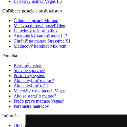
Latexový matrac Vegas L5
Obľúbené postele a príslušenstvo
Čalúnená posteľ Murano
Masívna dubová posteľ Elen
Lamelový rošt primaflex
Anatomický vankúš model 17
Chránič na matrac Stressfree S1
Matracový korektor Mix 4cm
Poradňa
Kvalitný matrac
Spávate správne?
Posteľový systém
Ako si vybrať matrac?
Ako si vybrať rošt?
Materiály v matracoch Vegas
Ako sa starať o matrac?
Prečo práve matrace Vegas?
Parametre matracov
Informácie
Obchodné podmienky