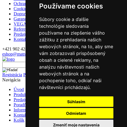
Ochrana osobných údajov
Používame cookies
Cookies
Doprava
Súbory cookie a ďalšie
Garancie a záruky
VEGAS Group
technológie sledovania
Referencie
používame na zlepšenie vášho
Predajne
zážitku z prehliadania našich
Kontakt
webových stránok, na to, aby sme
+421 902 428 992
vám zobrazovali prispôsobený
eshop@matrace-vegas.sk
obsah a cielené reklamy, na
Vyhľadávanie
analýzu návštevnosti našich
webových stránok a na
Registrácia
Prihlásenie
Navigácia
pochopenie toho, odkiaľ naši
návštevníci prichádzajú.
Úvod
Produkty
Predajne
Súhlasím
Poradňa
Informácie
Odmietam
Kontakt
Košík
Zmeniť moje nastavenia