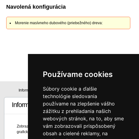
Navolená konfigurácia
Morenie masívneho dubového (priebežného) dreva:
184
€
s DPH
Používame cookies
Súbory cookie a ďalšie
Informácie
Technická špecifikácia
technológie sledovania
používame na zlepšenie vášho
Informácie
zážitku z prehliadania našich
webových stránok, na to, aby sme
vám zobrazovali prispôsobený
Zobrazené farby sú len informatívne a môžu byť skreslené
grafickou úpravou a nastavením monitora.
obsah a cielené reklamy, na