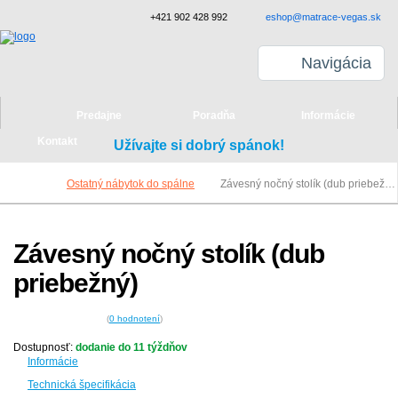
+421 902 428 992
eshop@matrace-vegas.sk
Navigácia
Predajne
Poradňa
Informácie
Kontakt
Užívajte si dobrý spánok!
Ostatný nábytok do spálne
Závesný nočný stolík (dub priebežný)
Závesný nočný stolík (dub
priebežný)
(
0
hodnotení
)
Dostupnosť:
dodanie do 11 týždňov
Informácie
Technická špecifikácia