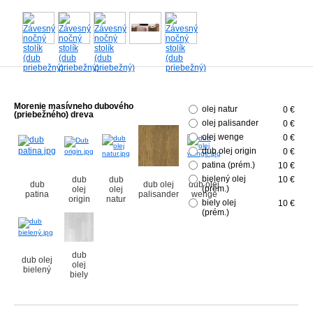
Morenie masívneho dubového
olej natur
0 €
(priebežného) dreva
olej palisander
0 €
olej wenge
0 €
dub olej origin
0 €
patina (prém.)
10 €
bielený olej
dub
dub
10 €
dub
dub olej
dub olej
(prém.)
olej
olej
patina
palisander
wenge
origin
natur
biely olej
10 €
(prém.)
dub
dub olej
olej
bielený
biely