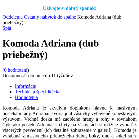
Užívajte si dobrý spánok!
Oddelenia
Ostatný nábytok do spálne
Komoda Adriana (dub
priebežný)
Spät
Komoda Adriana (dub
priebežný)
(
0
hodnotení
)
Dostupnosť:
dodanie do 11 týždňov
Informácie
Technická špecifikácia
Hodnotenia
Komoda Adriana je skvelým doplnkom hlavne k masívnym
posteliam rady Adriana. Tvoria ju 4 zásuvky vybavené kolieskovým
výsuvom. Vrchná doska má zaoblené hrany a rohy v rovnakom
štýle ako postele Adriana. Úchyty na zásuvkách si môžete vybrať z
viacerých prevedení (ich detailné zobrazenie v galérií). Komoda je
vyrábaná z masívneho priebežného dubu, boky, dno a sokel sú z