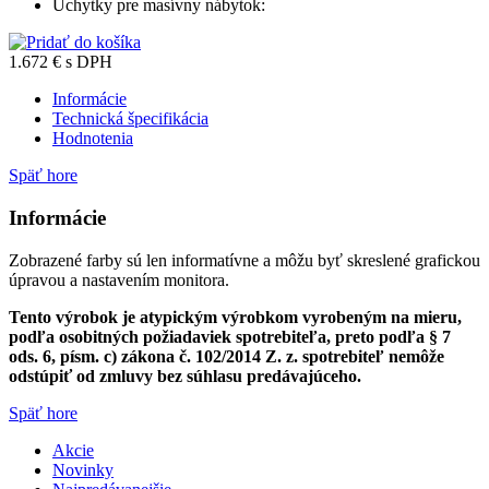
Úchytky pre masívny nábytok:
1.672
€
s DPH
Informácie
Technická špecifikácia
Hodnotenia
Späť hore
Informácie
Zobrazené farby sú len informatívne a môžu byť skreslené grafickou
úpravou a nastavením monitora.
Tento výrobok je atypickým výrobkom vyrobeným na mieru,
podľa osobitných požiadaviek spotrebiteľa, preto podľa § 7
ods. 6, písm. c) zákona č. 102/2014 Z. z. spotrebiteľ nemôže
odstúpiť od zmluvy bez súhlasu predávajúceho.
Späť hore
Akcie
Novinky