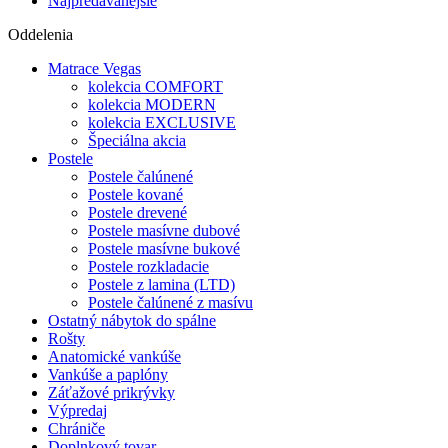
Najpredávanejšie
Oddelenia
Matrace Vegas
kolekcia COMFORT
kolekcia MODERN
kolekcia EXCLUSIVE
Špeciálna akcia
Postele
Postele čalúnené
Postele kované
Postele drevené
Postele masívne dubové
Postele masívne bukové
Postele rozkladacie
Postele z lamina (LTD)
Postele čalúnené z masívu
Ostatný nábytok do spálne
Rošty
Anatomické vankúše
Vankúše a paplóny
Záťažové prikrývky
Výpredaj
Chrániče
Doplnkový tovar