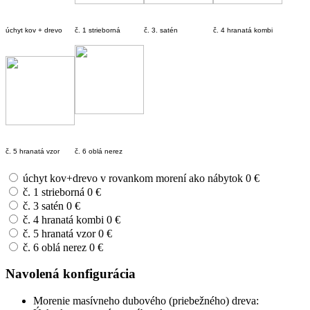
úchyt kov + drevo
č. 1 strieborná
č. 3. satén
č. 4 hranatá kombi
č. 5 hranatá vzor
č. 6 oblá nerez
úchyt kov+drevo v rovankom morení ako nábytok
0 €
č. 1 strieborná
0 €
č. 3 satén
0 €
č. 4 hranatá kombi
0 €
č. 5 hranatá vzor
0 €
č. 6 oblá nerez
0 €
Navolená konfigurácia
Morenie masívneho dubového (priebežného) dreva: