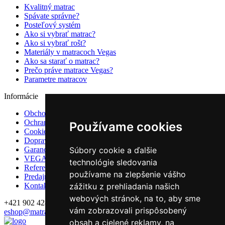
Kvalitný matrac
Spávate správne?
Posteľový systém
Ako si vybrať matrac?
Ako si vybrať rošt?
Materiály v matracoch Vegas
Ako sa starať o matrac?
Prečo práve matrace Vegas?
Parametre matracov
Informácie
Obchodné podmienky
Ochrana osobných údajov
Používame cookies
Cookies
Doprava
Garancie a záruky
Súbory cookie a ďalšie
VEGAS Group
technológie sledovania
Referencie
používame na zlepšenie vášho
Predajne
Kontakt
zážitku z prehliadania našich
webových stránok, na to, aby sme
+421 902 428 992
vám zobrazovali prispôsobený
eshop@matrace-vegas.sk
obsah a cielené reklamy, na