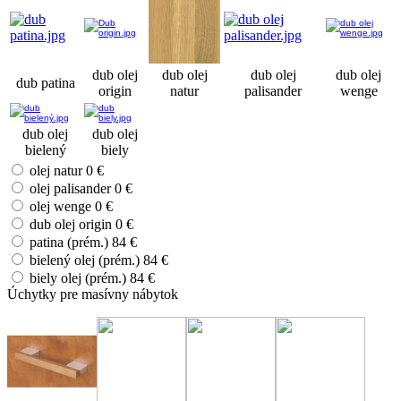
dub olej
dub olej
dub olej
dub olej
dub patina
origin
natur
palisander
wenge
dub olej
dub olej
bielený
biely
olej natur
0 €
olej palisander
0 €
olej wenge
0 €
dub olej origin
0 €
patina (prém.)
84 €
bielený olej (prém.)
84 €
biely olej (prém.)
84 €
Úchytky pre masívny nábytok