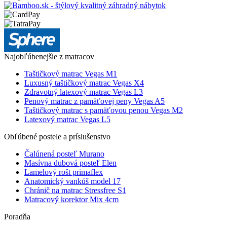
Najobľúbenejšie z matracov
Taštičkový matrac Vegas M1
Luxusný taštičkový matrac Vegas X4
Zdravotný latexový matrac Vegas L3
Penový matrac z pamäťovej peny Vegas A5
Taštičkový matrac s pamäťovou penou Vegas M2
Latexový matrac Vegas L5
Obľúbené postele a príslušenstvo
Čalúnená posteľ Murano
Masívna dubová posteľ Elen
Lamelový rošt primaflex
Anatomický vankúš model 17
Chránič na matrac Stressfree S1
Matracový korektor Mix 4cm
Poradňa