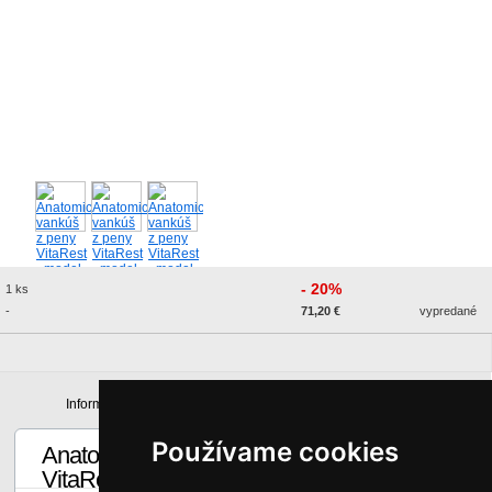
- 20%
1 ks
-
71,20 €
vypredané
Informácie
Technická špecifikácia
Používame cookies
Anatomický vankúš z viskoelastickej peny
VitaRest - model 11