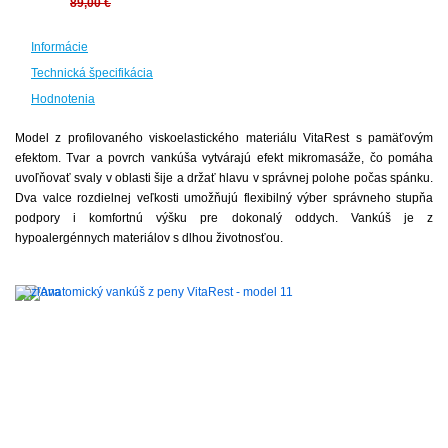
89,00 €
Informácie
Technická špecifikácia
Hodnotenia
Model z profilovaného viskoelastického materiálu VitaRest s pamäťovým
efektom. Tvar a povrch vankúša vytvárajú efekt mikromasáže, čo pomáha
uvoľňovať svaly v oblasti šije a držať hlavu v správnej polohe počas spánku.
Dva valce rozdielnej veľkosti umožňujú flexibilný výber správneho stupňa
podpory i komfortnú výšku pre dokonalý oddych. Vankúš je z
hypoalergénnych materiálov s dlhou životnosťou.
-
20%