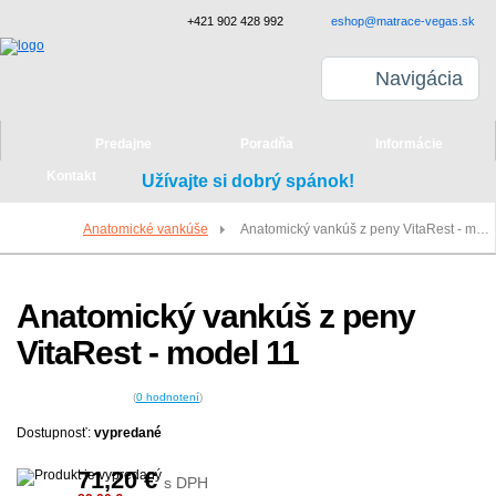
+421 902 428 992
eshop@matrace-vegas.sk
Navigácia
Predajne
Poradňa
Informácie
Kontakt
Užívajte si dobrý spánok!
Anatomické vankúše
Anatomický vankúš z peny VitaRest - model 11
Anatomický vankúš z peny
VitaRest - model 11
(
0
hodnotení
)
Dostupnosť:
vypredané
71,20
€
s DPH