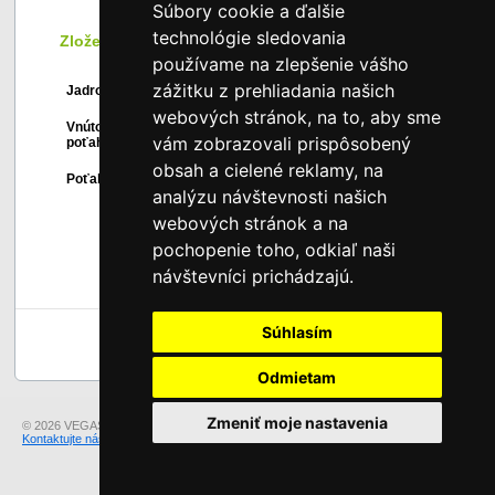
Súbory cookie a ďalšie
technológie sledovania
Zloženie
používame na zlepšenie vášho
Profilovaný blok z viskoelastickej peny
zážitku z prehliadania našich
Jadro
1
VitaRest.
webových stránok, na to, aby sme
Vnútorný
Nesnímateľný vnútorný poťah zo 100%
2
vám zobrazovali prispôsobený
poťah
bavlny.
obsah a cielené reklamy, na
Snímateľný poťah z trikotovej látky
Poťah
3
Stressfree, neakumuluje statickú elektrinu.
analýzu návštevnosti našich
webových stránok a na
pochopenie toho, odkiaľ naši
návštevníci prichádzajú.
Súhlasím
Späť hore
Odmietam
Zmeniť moje nastavenia
© 2026 VEGAS Group s.r.o..
Kontaktujte nás
v prípade otázok alebo problémov s prezeraním našich stránok.
Sme v režime offline, môžete nám zanechať odkaz.