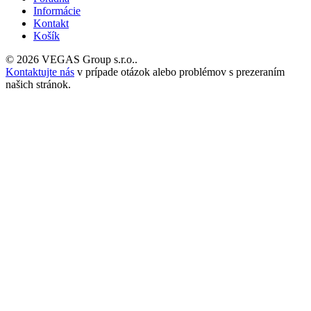
Informácie
Kontakt
Košík
© 2026 VEGAS Group s.r.o..
Kontaktujte nás
v prípade otázok alebo problémov s prezeraním
našich stránok.