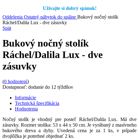
Užívajte si dobrý spánok!
Oddelenia
Ostatný nábytok do spálne
Bukový nočný stolík
Ráchel/Dalila Lux - dve zásuvky
Spät
Bukový nočný stolík
Ráchel/Dalila Lux - dve
zásuvky
(
0
hodnotení
)
Dostupnosť:
dodanie do 12 týždňov
Informácie
Technická špecifikácia
Hodnotenia
Nočný stolík je vhodný pre posteľ Ráchel/Dalila Lux. Má dve
zásuvky. Rozmer stolíka: 53 x 44 x 50 cm. Je vyrábaný z masívneho
bukového dreva a dyhy. Uvedená cena je za 1 ks, v prípade
dvojlôžka je potrebné objednať 2 ks.