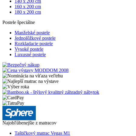
140 x 200 cm
160 x 200 cm
180 x 200 cm
Postele špeciálne
Manželské postele
Jednolôžkové postele
Rozkladacie postele
Vysoké postele
Luxusné postele
Najobľúbenejšie z matracov
Taštičkový matrac Vegas M1