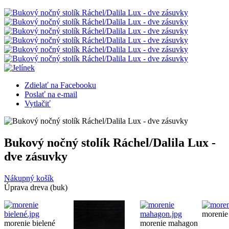
Zdielať na Facebooku
Poslať na e-mail
Vytlačiť
Bukový nočný stolík Ráchel/Dalila Lux -
dve zásuvky
Nákupný košík
Úprava dreva (buk)
morenie 
morenie bielené
morenie mahagon