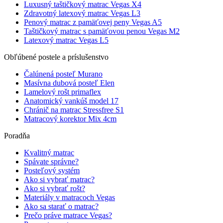
Luxusný taštičkový matrac Vegas X4
Zdravotný latexový matrac Vegas L3
Penový matrac z pamäťovej peny Vegas A5
Taštičkový matrac s pamäťovou penou Vegas M2
Latexový matrac Vegas L5
Obľúbené postele a príslušenstvo
Čalúnená posteľ Murano
Masívna dubová posteľ Elen
Lamelový rošt primaflex
Anatomický vankúš model 17
Chránič na matrac Stressfree S1
Matracový korektor Mix 4cm
Poradňa
Kvalitný matrac
Spávate správne?
Posteľový systém
Ako si vybrať matrac?
Ako si vybrať rošt?
Materiály v matracoch Vegas
Ako sa starať o matrac?
Prečo práve matrace Vegas?