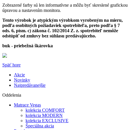
Zobrazené farby sú len informatívne a môžu byť skreslené grafickou
úpravou a nastavením monitora.
Tento výrobok je atypickým výrobkom vyrobeným na mieru,
podľa osobitných požiadaviek spotrebiteľa, preto podľa § 7
ods. 6, písm. c) zákona č. 102/2014 Z. z. spotrebiteľ nemôže
odstúpiť od zmluvy bez súhlasu predávajúceho.
buk - priebežná škárovka
Späť hore
Akcie
Novinky
Najpredávanejšie
Oddelenia
Matrace Vegas
kolekcia COMFORT
kolekcia MODERN
kolekcia EXCLUSIVE
Špeciálna akcia