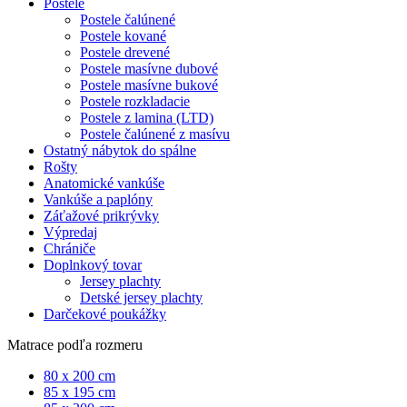
Postele
Postele čalúnené
Postele kované
Postele drevené
Postele masívne dubové
Postele masívne bukové
Postele rozkladacie
Postele z lamina (LTD)
Postele čalúnené z masívu
Ostatný nábytok do spálne
Rošty
Anatomické vankúše
Vankúše a paplóny
Záťažové prikrývky
Výpredaj
Chrániče
Doplnkový tovar
Jersey plachty
Detské jersey plachty
Darčekové poukážky
Matrace podľa rozmeru
80 x 200 cm
85 x 195 cm