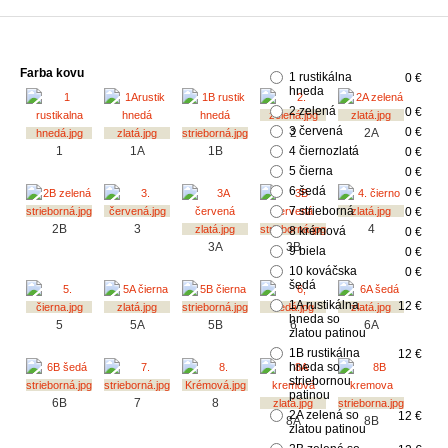
Farba kovu
1 rustikálna
0 €
hneda
2 zelená
0 €
3 červená
0 €
2
2A
1
1A
1B
4 čiernozlatá
0 €
5 čierna
0 €
6 šedá
0 €
7 strieborná
0 €
2B
3
4
8 krémová
0 €
3A
3B
9 biela
0 €
10 kováčska
0 €
šedá
1A rustikálna
12 €
hneda so
5
5A
5B
6
6A
zlatou patinou
1B rustikálna
12 €
hneda so
striebornou
patinou
6B
7
8
2A zelená so
12 €
8A
8B
zlatou patinou