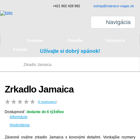
+421 902 428 992
eshop@matrace-vegas.sk
Navigácia
Predajne
Poradňa
Informácie
Kontakt
Užívajte si dobrý spánok!
Zrkadlo Jamaica
Zrkadlo Jamaica
(
0
hodnotení
)
Dostupnosť:
dodanie do 6 týždňov
Informácie
Hodnotenia
Závesné oválne zrkadlo Jamaica s kovovými detailmi. Vonkajšie rozmery