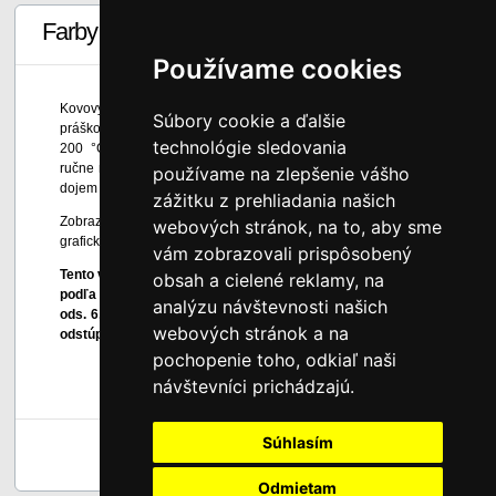
Farby
Používame cookies
Kovový nábytok je opieskovaný a následne upravovaný
Súbory cookie a ďalšie
práškovými farbami, ktoré sú v peci vypaľované pri teplotách
technológie sledovania
200 °C. Do týchto základných práškových farieb je možné
ručne nanášať A – zlatú a B – striebornú patinu, ktorá vytvára
používame na zlepšenie vášho
dojem starého povrchovo opotrebovaného nábytku.
zážitku z prehliadania našich
Zobrazené farby sú len informatívne a môžu byť skreslené
webových stránok, na to, aby sme
grafickou úpravou a nastavením monitora.
vám zobrazovali prispôsobený
Tento výrobok je atypickým výrobkom vyrobeným na mieru,
obsah a cielené reklamy, na
podľa osobitných požiadaviek spotrebiteľa, preto podľa § 7
analýzu návštevnosti našich
ods. 6, písm. c) zákona č. 102/2014 Z. z. spotrebiteľ nemôže
webových stránok a na
odstúpiť od zmluvy bez súhlasu predávajúceho.
pochopenie toho, odkiaľ naši
návštevníci prichádzajú.
Súhlasím
Späť hore
Odmietam