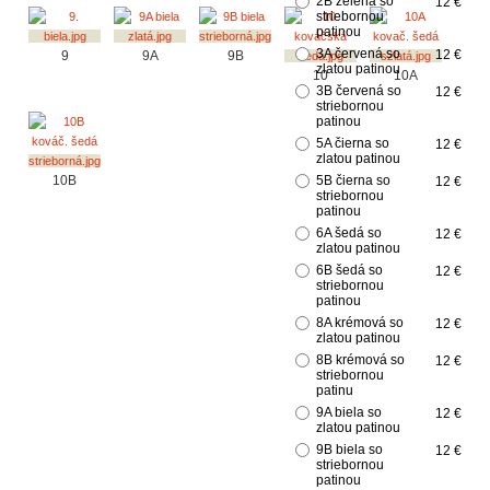
2B zelená so
12 €
striebornou
patinou
3A červená so
12 €
9
9A
9B
zlatou patinou
10
10A
3B červená so
12 €
striebornou
patinou
5A čierna so
12 €
zlatou patinou
10B
5B čierna so
12 €
striebornou
patinou
6A šedá so
12 €
zlatou patinou
6B šedá so
12 €
striebornou
patinou
8A krémová so
12 €
zlatou patinou
8B krémová so
12 €
striebornou
patinu
9A biela so
12 €
zlatou patinou
9B biela so
12 €
striebornou
patinou