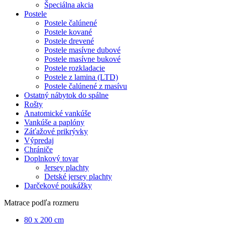
Špeciálna akcia
Postele
Postele čalúnené
Postele kované
Postele drevené
Postele masívne dubové
Postele masívne bukové
Postele rozkladacie
Postele z lamina (LTD)
Postele čalúnené z masívu
Ostatný nábytok do spálne
Rošty
Anatomické vankúše
Vankúše a paplóny
Záťažové prikrývky
Výpredaj
Chrániče
Doplnkový tovar
Jersey plachty
Detské jersey plachty
Darčekové poukážky
Matrace podľa rozmeru
80 x 200 cm