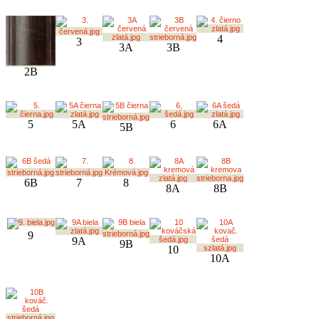
4
3
3A
3B
2B
5
5A
6
6A
5B
6B
7
8
8A
8B
9
9A
9B
10
10A