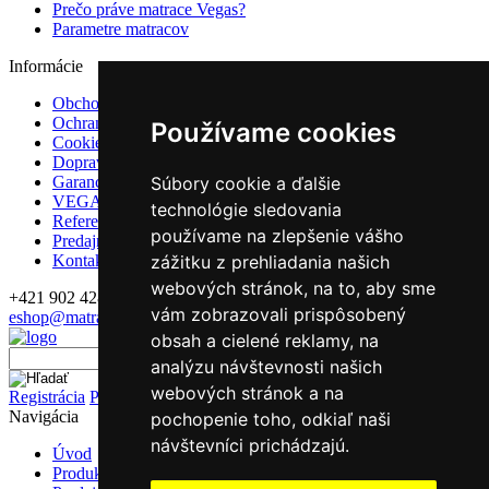
Prečo práve matrace Vegas?
Parametre matracov
Informácie
Obchodné podmienky
Ochrana osobných údajov
Používame cookies
Cookies
Doprava
Garancie a záruky
Súbory cookie a ďalšie
VEGAS Group
technológie sledovania
Referencie
používame na zlepšenie vášho
Predajne
Kontakt
zážitku z prehliadania našich
webových stránok, na to, aby sme
+421 902 428 992
vám zobrazovali prispôsobený
eshop@matrace-vegas.sk
obsah a cielené reklamy, na
Vyhľadávanie
analýzu návštevnosti našich
webových stránok a na
Registrácia
Prihlásenie
Navigácia
pochopenie toho, odkiaľ naši
návštevníci prichádzajú.
Úvod
Produkty