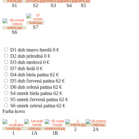
S1
S2
S3
S4
S5
S7
S6
D1 dub tmavo hnedá
0 €
D2 dub prírodná
0 €
D3 dub medová
0 €
D7 dub šedá
0 €
D4 dub biela patina
62 €
D5 dub červená patina
62 €
D6 dub zelená patina
62 €
S4 smrek biela patina
62 €
S5 smrek červená patina
62 €
S6 smrek zelená patina
62 €
Farba kovu
2
2A
1
1A
1B