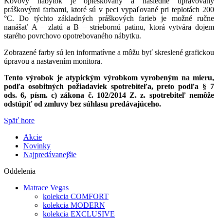
Kovový nábytok je opieskovaný a následne upravovaný
práškovými farbami, ktoré sú v peci vypaľované pri teplotách 200
°C. Do týchto základných práškových farieb je možné ručne
nanášať A – zlatú a B – striebornú patinu, ktorá vytvára dojem
starého povrchovo opotrebovaného nábytku.
Zobrazené farby sú len informatívne a môžu byť skreslené grafickou
úpravou a nastavením monitora.
Tento výrobok je atypickým výrobkom vyrobeným na mieru,
podľa osobitných požiadaviek spotrebiteľa, preto podľa § 7
ods. 6, písm. c) zákona č. 102/2014 Z. z. spotrebiteľ nemôže
odstúpiť od zmluvy bez súhlasu predávajúceho.
Späť hore
Akcie
Novinky
Najpredávanejšie
Oddelenia
Matrace Vegas
kolekcia COMFORT
kolekcia MODERN
kolekcia EXCLUSIVE