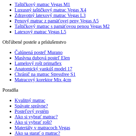
Taštičkový matrac Vegas M1
Luxusný taštičkový matrac Vegas X4
Zdravotný latexový matrac Vegas L3
Penový matrac z pamäťovej peny Vegas A5
Taštičkový matrac s pamäťovou penou Vegas M2
Latexový matrac Vegas L5
Obľúbené postele a príslušenstvo
Čalúnená posteľ Murano
Masívna dubová posteľ Elen
Lamelový rošt primaflex
Anatomický vankúš model 17
Chránič na matrac Stressfree S1
Matracový korektor Mix 4cm
Poradňa
Kvalitný matrac
Spávate správne?
Posteľový systém
Ako si vybrať matrac?
Ako si vybrať rošt?
Materiály v matracoch Vegas
Ako sa starať o matrac?