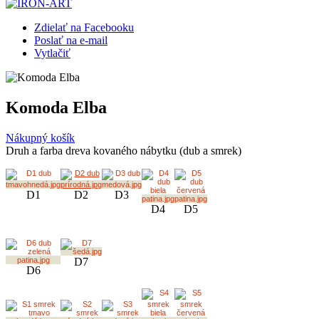
Zdielať na Facebooku
Poslať na e-mail
Vytlačiť
Komoda Elba
Nákupný košík
Druh a farba dreva kovaného nábytku (dub a smrek)
D1
D2
D3
D4
D5
D7
D6