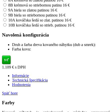
8A krémová so zlatou patinou
16 €
8B krémová so striebornou patinu
16 €
9A biela so zlatou patinou
16 €
9B biela so striebornou patinou
16 €
10A kováčska šedá so zlat. patinou
16 €
10B kováčska šedá so strieb. patinou
16 €
Navolená konfigurácia
Druh a farba dreva kovaného nábytku (dub a smrek):
Farba kovu:
1.109
€
s DPH
Informácie
Technická špecifikácia
Hodnotenia
Späť hore
Farby