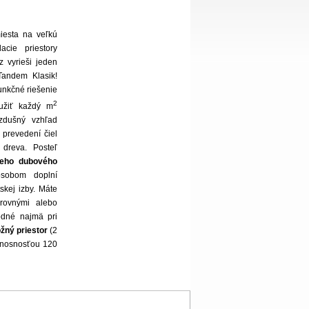
esta na veľkú
acie priestory
z vyrieši jeden
Tandem Klasik!
funkčné riešenie
2
yužiť každý m
zdušný vzhľad
 prevedení čiel
dreva. Posteľ
eho dubového
obom doplní
tskej izby. Máte
rovnými alebo
odné najmä pri
ožný priestor
(2
 nosnosťou 120