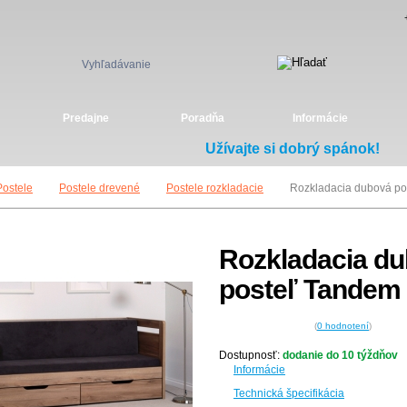
Vyhľadávanie
Predajne
Poradňa
Informácie
Užívajte si dobrý spánok!
Postele
Postele drevené
Postele rozkladacie
Rozkladacia dubová po
Rozkladacia d
posteľ Tandem 
(
0
hodnotení
)
Dostupnosť:
dodanie do 10 týždňov
Informácie
Technická špecifikácia