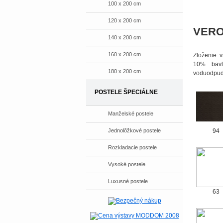
100 x 200 cm
120 x 200 cm
VER
140 x 200 cm
160 x 200 cm
Zloženie: 
10% bavl
180 x 200 cm
voduodpudi
POSTELE ŠPECIÁLNE
Manželské postele
Jednolôžkové postele
94
Rozkladacie postele
Vysoké postele
Luxusné postele
63