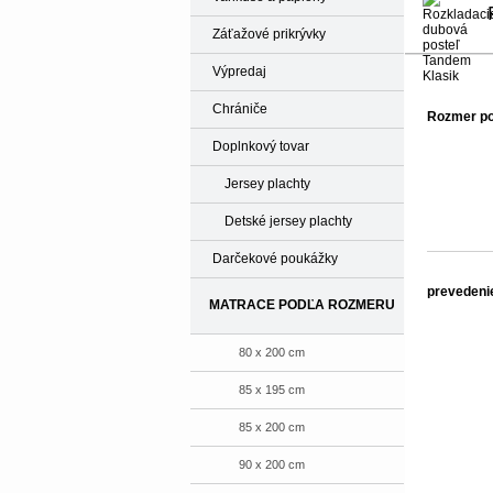
Záťažové prikrývky
Výpredaj
Chrániče
Rozmer po
Doplnkový tovar
Jersey plachty
Detské jersey plachty
Darčekové poukážky
prevedenie
MATRACE PODĽA ROZMERU
80 x 200 cm
85 x 195 cm
85 x 200 cm
90 x 200 cm