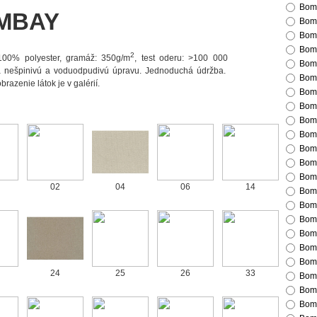
Bom
MBAY
Bom
Bom
Bom
2
 100% polyester, gramáž: 350g/m
, test oderu: >100 000
Bom
á nešpinivú a voduodpudivú úpravu. Jednoduchá údržba.
Bom
brazenie látok je v galérií.
Bom
Bom
Bom
Bom
Bom
Bom
Bom
02
04
06
14
Bom
Bom
Bom
Bom
Bom
Bom
24
25
26
33
Bom
Bom
Bom