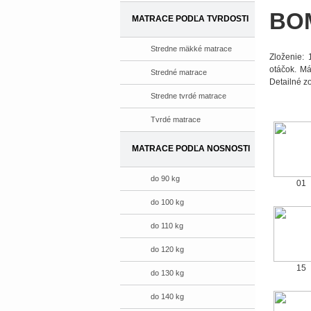
BO
MATRACE PODĽA TVRDOSTI
Stredne mäkké matrace
Zloženie:
otáčok. M
Stredné matrace
Detailné zo
Stredne tvrdé matrace
Tvrdé matrace
MATRACE PODĽA NOSNOSTI
do 90 kg
01
do 100 kg
do 110 kg
do 120 kg
15
do 130 kg
do 140 kg