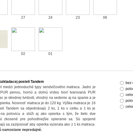
27
24
23
06
02
01
ozkladacej posteli Tandem
bez 
rí medzi jednoduché typy sendvičového matraca. Jadro je
polo
PUR penou, hornú a dolnú vrstvu tvorí tvarovaná PUR
celo
c je strednej tvrdosti, vhodný na sedenie aj na spanie a je
polo
opierka. Nosnosť matraca je do 120 kg. Výška matraca je 16
celo
eli Tandem sa objednávajú 2 ks, 1 ks v celku a 1 ks je
na polovicu a slúži aj ako opierka s tým, že tieto dve
sú zkosené pre pohodlnejšie opieranie sa. Sú spojené
ajú sa zazipsovať aby opierka vyzerala ako z 1 ks matraca.
ú samostane nepredajné.