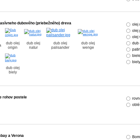
asívneho dubového (priebežného) dreva
olej
olej
olej
dub olej
dub olej
dub olej
dub olej
dub 
a
origin
natur
palisander
wenge
pati
biel
biel
dub olej
biely
e rohov postele
rovn
oblé
bay a Verona
Bom