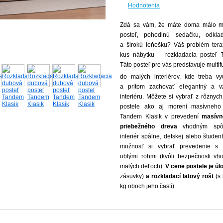
Hodnotenia
Zdá sa vám, že máte doma málo mi
posteľ, pohodlnú sedačku, odklad
a širokú leňošku? Váš problém tera
kus nábytku – rozkladacia posteľ 
Táto posteľ pre vás predstavuje multi
do malých interiérov, kde treba v
a pritom zachovať elegantný a v
interiéru. Môžete si vybrať z rôznych
postele ako aj morení masívneho 
Tandem Klasik v prevedení
masívn
priebežného dreva
vhodným spôs
interiér spálne, detskej alebo študen
možnosť si vybrať prevedenie s 
oblými rohmi (kvôli bezpečnosti vh
malých deťoch).
V cene postele je úl
zásuvky)
a rozkladací latový rošt
(s
kg oboch jeho častí).