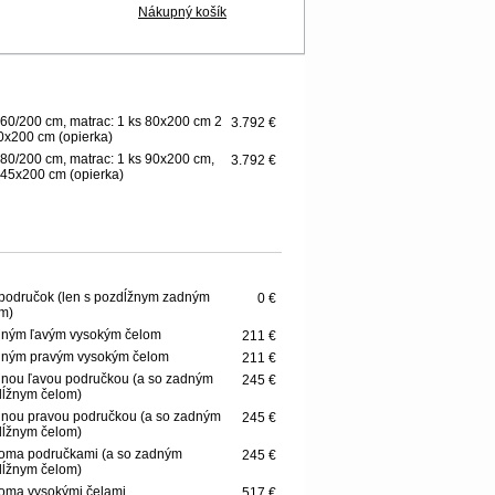
Nákupný košík
60/200 cm, matrac: 1 ks 80x200 cm 2
3.792 €
0x200 cm (opierka)
80/200 cm, matrac: 1 ks 90x200 cm,
3.792 €
 45x200 cm (opierka)
područok (len s pozdĺžnym zadným
0 €
m)
dným ľavým vysokým čelom
211 €
dným pravým vysokým čelom
211 €
dnou ľavou područkou (a so zadným
245 €
ĺžnym čelom)
dnou pravou područkou (a so zadným
245 €
ĺžnym čelom)
oma područkami (a so zadným
245 €
ĺžnym čelom)
oma vysokými čelami
517 €