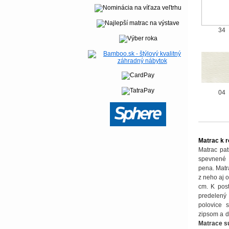
34
04
Matrac k r
Matrac pat
spevnené 
pena. Matra
z neho aj 
cm. K post
predelený 
polovice 
zipsom a d
Matrace s