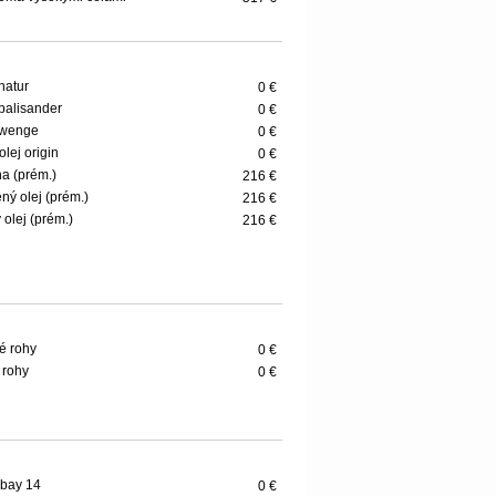
 natur
0 €
 palisander
0 €
 wenge
0 €
olej origin
0 €
na (prém.)
216 €
ený olej (prém.)
216 €
y olej (prém.)
216 €
é rohy
0 €
 rohy
0 €
bay 14
0 €