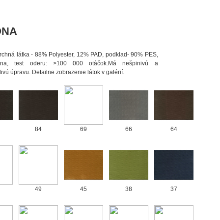
ONA
vrchná látka - 88% Polyester, 12% PAD, podklad- 90% PES,
na, test oderu: >100 000 otáčok.Má nešpinivú a
vú úpravu. Detailne zobrazenie látok v galérií.
84
69
66
64
49
45
38
37