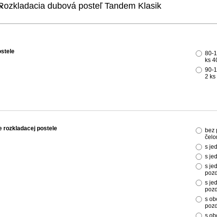
Rozkladacia dubová posteľ Tandem Klasik
stele
80-1
ks 4
90-1
2 ks
 rozkladacej postele
bez 
čelo
s je
s je
s je
pozd
s je
pozd
s ob
pozd
s ob