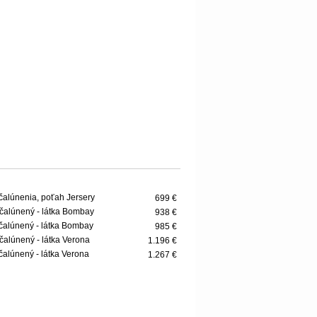
čalúnenia, poťah Jersery
699 €
čalúnený - látka Bombay
938 €
čalúnený - látka Bombay
985 €
čalúnený - látka Verona
1.196 €
čalúnený - látka Verona
1.267 €