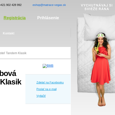
+421 902 428 992
eshop@matrace-vegas.sk
Registrácia
Prihlásenie
Kontakt
steľ Tandem Klasik
ubová
Klasik
Zdielať na Facebooku
Poslať na e-mail
Vytlačiť