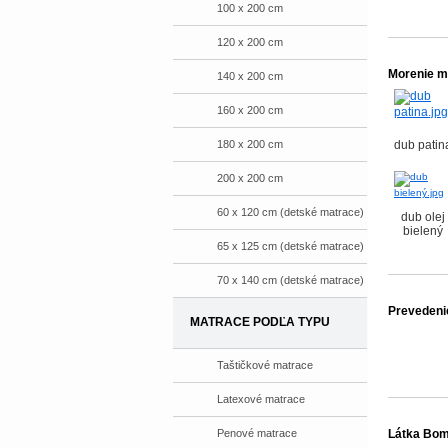
100 x 200 cm
120 x 200 cm
Morenie m
140 x 200 cm
160 x 200 cm
180 x 200 cm
dub patin
200 x 200 cm
60 x 120 cm (detské matrace)
dub olej
bielený
65 x 125 cm (detské matrace)
70 x 140 cm (detské matrace)
Prevedeni
MATRACE PODĽA TYPU
Taštičkové matrace
Latexové matrace
Penové matrace
Látka Bom