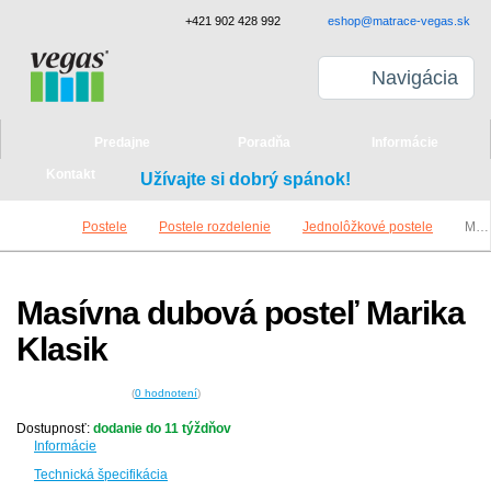
+421 902 428 992
eshop@matrace-vegas.sk
Navigácia
Predajne
Poradňa
Informácie
Kontakt
Užívajte si dobrý spánok!
Postele
Postele rozdelenie
Jednolôžkové postele
Masívna dubová posteľ Marika Klasik
Masívna dubová posteľ Marika
Klasik
(
0
hodnotení
)
Dostupnosť:
dodanie do 11 týždňov
Informácie
Technická špecifikácia