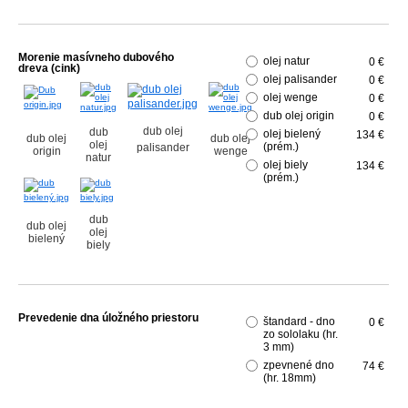
Morenie masívneho dubového
olej natur
0 €
dreva (cink)
olej palisander
0 €
olej wenge
0 €
dub olej origin
0 €
dub olej
dub
olej bielený
134 €
dub olej
dub olej
olej
(prém.)
palisander
origin
wenge
natur
olej biely
134 €
(prém.)
dub
dub olej
olej
bielený
biely
Prevedenie dna úložného priestoru
štandard - dno
0 €
zo sololaku (hr.
3 mm)
zpevnené dno
74 €
(hr. 18mm)