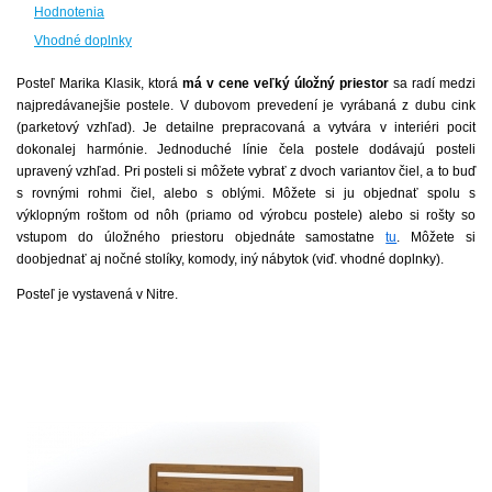
Hodnotenia
Vhodné doplnky
Posteľ Marika Klasik, ktorá
má v cene veľký úložný priestor
sa radí medzi
najpredávanejšie postele. V dubovom prevedení je vyrábaná z dubu cink
(parketový vzhľad). Je detailne prepracovaná a vytvára v interiéri pocit
dokonalej harmónie. Jednoduché línie čela postele dodávajú posteli
upravený vzhľad. Pri posteli si môžete vybrať z dvoch variantov čiel, a to buď
s rovnými rohmi čiel, alebo s oblými. Môžete si ju objednať spolu s
výklopným roštom od nôh (priamo od výrobcu postele) alebo si rošty so
vstupom do úložného priestoru objednáte samostatne
tu
. Môžete si
doobjednať aj nočné stolíky, komody, iný nábytok (viď. vhodné doplnky).
Posteľ je vystavená v Nitre.