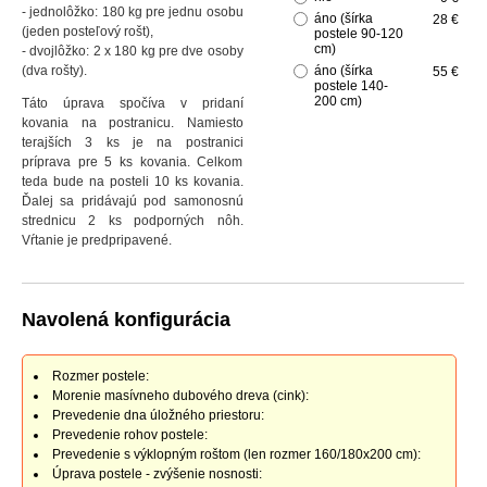
- jednolôžko: 180 kg pre jednu osobu
áno (šírka
28 €
(jeden posteľový rošt),
postele 90-120
cm)
- dvojlôžko: 2 x 180 kg pre dve osoby
(dva rošty).
áno (šírka
55 €
postele 140-
200 cm)
Táto úprava spočíva v pridaní
kovania na postranicu. Namiesto
terajších 3 ks je na postranici
príprava pre 5 ks kovania. Celkom
teda bude na posteli 10 ks kovania.
Ďalej sa pridávajú pod samonosnú
strednicu 2 ks podporných nôh.
Vŕtanie je predpripavené.
Navolená konfigurácia
Rozmer postele:
Morenie masívneho dubového dreva (cink):
Prevedenie dna úložného priestoru:
Prevedenie rohov postele:
Prevedenie s výklopným roštom (len rozmer 160/180x200 cm):
Úprava postele - zvýšenie nosnosti: