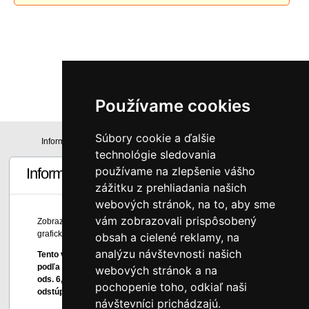
0
€
s DPH
Používame cookies
Súbory cookie a ďalšie
Informácie
Technická špecifikácia
technológie sledovania
používame na zlepšenie vášho
Informácie
zážitku z prehliadania našich
webových stránok, na to, aby sme
vám zobrazovali prispôsobený
Zobrazené farby sú len informatívne a môžu byť skreslené
grafickou úpravou a nastavením monitora.
obsah a cielené reklamy, na
analýzu návštevnosti našich
Tento výrobok je atypickým výrobkom vyrobeným na mieru,
podľa osobitných požiadaviek spotrebiteľa, preto podľa § 7
webových stránok a na
ods. 6, písm. c) zákona č. 102/2014 Z. z. spotrebiteľ nemôže
pochopenie toho, odkiaľ naši
odstúpiť od zmluvy bez súhlasu predávajúceho.
návštevníci prichádzajú.