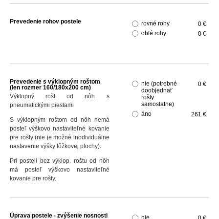
Prevedenie rohov postele
rovné rohy
0 €
oblé rohy
0 €
Prevedenie s výklopným roštom
nie (potrebné
0 €
(len rozmer 160/180x200 cm)
doobjednať
Výklopný rošt od nôh s
rošty
samostatne)
pneumatickými piestami
áno
261 €
S výklopným roštom od nôh nemá
posteľ výškovo nastaviteľné kovanie
pre rošty (nie je možné inodividuálne
nastavenie výšky lôžkovej plochy).
Pri posteli bez výklop. roštu od nôh
má posteľ výškovo nastaviteľné
kovanie pre rošty.
Úprava postele - zvýšenie nosnosti
nie
0 €