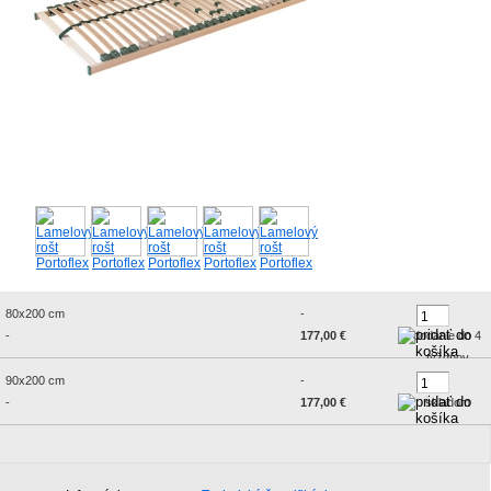
80x200 cm
-
-
177,00 €
dodanie do 4
týždňov
90x200 cm
-
-
177,00 €
skladom