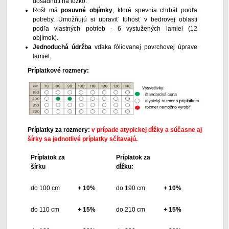
dosadnutí na lôžko.
Rošt má
posuvné objímky
, ktoré spevnia chrbát podľa
potreby. Umožňujú si upraviť tuhosť v bedrovej oblasti
podľa vlastných potrieb - 6 vystužených lamiel (12
objímok).
Jednoduchá údržba
vďaka fóliovanej povrchovej úprave
lamiel.
Príplatkové rozmery:
Príplatky za rozmery:
v prípade atypickej dĺžky a súčasne aj
šírky sa jednotlivé príplatky sčítavajú.
Príplatok za
Príplatok za
šírku
dĺžku:
do 100 cm
+ 10%
do 190 cm
+ 10%
do 110 cm
+ 15%
do 210 cm
+ 15%