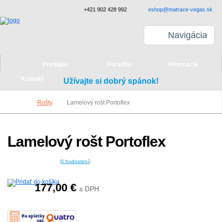
+421 902 428 992
eshop@matrace-vegas.sk
Navigácia
Predajne
Poradňa
Informácie
Kontakt
Užívajte si dobrý spánok!
Rošty
Lamelový rošt Portoflex
Lamelový rošt Portoflex
(
0
hodnotení
)
177,00
€
s DPH