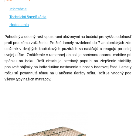
Informácie
Technická špecifikácia
Hodnotenia
Pohodlný a odolný rošt s puzdrami uloženými na bočnici pre vyššiu odolnosť
proti prudkému zaťaženiu. Pružné lamely rozdelené do 7 anatomických zón
uložené v dvojitých kaučukových puzdrách sa natáčajú a reagujú po celej
svojej dĺžke. Zmäkčenie v ramennej oblasti je správnou oporou chrbtice pri
spánku na boku. Rošt obsahuje stredový popruh na zlepšenie stability,
posuvné objímky na individuálne nastavenie tuhosti v bedrovej časti. Lamely
roštu sú potiahnuté fóliou na uľahčenie údržby roštu. Rošt je vhodný pod
všetky typy našich matracov.