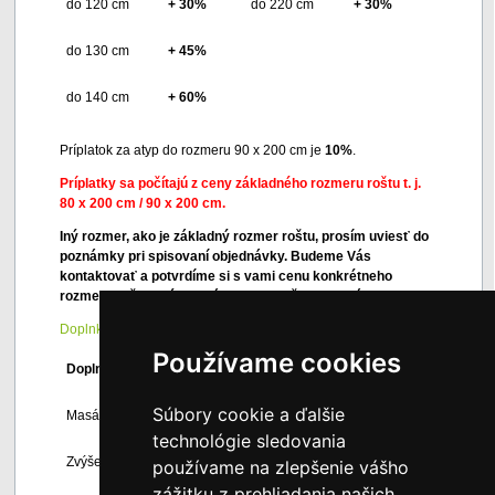
do 120 cm
+ 30%
do 220 cm
+ 30%
do 130 cm
+ 45%
do 140 cm
+ 60%
Príplatok za atyp do rozmeru 90 x 200 cm je
10%
.
Príplatky sa počítajú z ceny základného rozmeru roštu t. j.
80 x 200 cm / 90 x 200 cm.
Iný rozmer, ako je základný rozmer roštu, prosím uviesť do
poznámky pri spisovaní objednávky. Budeme Vás
kontaktovať a potvrdíme si s vami cenu konkrétneho
rozmeru roštu a tým aj záväznosť vašej objednávky.
Doplnky k lamelovým roštom s dreveným rámom
Používame cookies
Doplnok
Cena
Súbory cookie a ďalšie
Masážny set Ahorn
445 €
technológie sledovania
Zvýšenie bočníc
25 €
používame na zlepšenie vášho
zážitku z prehliadania našich