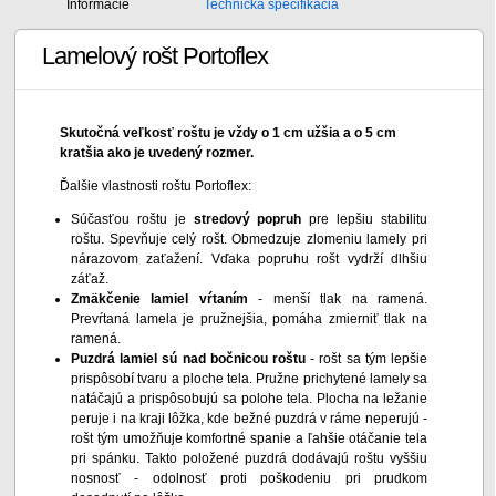
Informácie
Technická špecifikácia
Lamelový rošt Portoflex
Skutočná veľkosť roštu je vždy o 1 cm užšia a o 5 cm
kratšia ako je uvedený rozmer.
Ďalšie vlastnosti roštu Portoflex:
Súčasťou roštu je
stredový popruh
pre lepšiu stabilitu
roštu. Spevňuje celý rošt. Obmedzuje zlomeniu lamely pri
nárazovom zaťažení. Vďaka popruhu rošt vydrží dlhšiu
záťaž.
Zmäkčenie lamiel vŕtaním
- menší tlak na ramená.
Prevŕtaná lamela je pružnejšia, pomáha zmierniť tlak na
ramená.
Puzdrá lamiel sú nad bočnicou roštu
- rošt sa tým lepšie
prispôsobí tvaru a ploche tela. Pružne prichytené lamely sa
natáčajú a prispôsobujú sa polohe tela. Plocha na ležanie
peruje i na kraji lôžka, kde bežné puzdrá v ráme neperujú -
rošt tým umožňuje komfortné spanie a ľahšie otáčanie tela
pri spánku. Takto položené puzdrá dodávajú roštu vyššiu
nosnosť - odolnosť proti poškodeniu pri prudkom