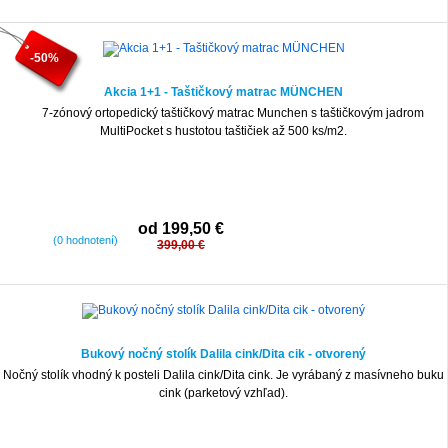
-50%
Akcia 1+1 - Taštičkový matrac MÜNCHEN
7-zónový ortopedický taštičkový matrac Munchen s taštičkovým jadrom
MultiPocket s hustotou taštičiek až 500 ks/m2.
od 199,50 €
(0 hodnotení)
399,00 €
Bukový nočný stolík Dalila cink/Dita cik - otvorený
Nočný stolík vhodný k posteli Dalila cink/Dita cink. Je vyrábaný z masívneho buku
cink (parketový vzhľad).