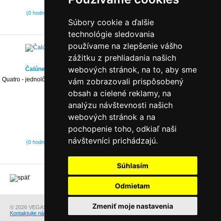
od 325,00 €
(0 hodnotení)
Súbory cookie a ďalšie
technológie sledovania
používame na zlepšenie vášho
zážitku z prehliadania našich
webových stránok, na to, aby sme
Čalúnená posteľ z rady Topexclusive Quatro - s dlhým čelom
Quatro - jednolôžko, ktoré Vám ponúka veľký výber rôznych prevedení, nie len čo
vám zobrazovali prispôsobený
sa týka látky, vzoru čalúnenia.
obsah a cielené reklamy, na
analýzu návštevnosti našich
webových stránok a na
pochopenie toho, odkiaľ naši
od 367,00 €
návštevníci prichádzajú.
(0 hodnotení)
Súhlasím
Strana 1
/ 13
1
2
Späť hore
Odmietam
Zmeniť moje nastavenia
© 2026 VEGAS Group s.r.o..
Kontaktujte nás
v prípade otázok alebo problémov s prezeraním našich stránok.