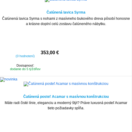
Čalúnená lavica Syrma
Čalúnená lavica Syrma s nohami z masívneho bukového dreva pôsobí honosne
a krásne doplní celú zostavu čalúneného nábytku.
353,00 €
(0 hodnotení)
Dostupnosť:
dodanie do 5 týždňov
Čalúnená posteľ Acamar s masívnou konštrukciou
Máte radi čisté línie, eleganciu a moderný štýl? Práve luxusná posteľ Acamar
tieto požiadavky spĺňa.