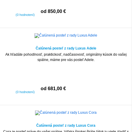
od 850,00 €
(0 hodnotení)
Čalúnená posteľ z rady Luxus Adele
Ak hľadáte pohodlnosť, praktickosť, nadčasovosť, originálny kúsok do vašej
spálne, máme pre vás posteľ Adele.
od 681,00 €
(0 hodnotení)
Čalúnená posteľ z rady Luxus Cora
Cora je posteľ práve do vašej spálne. Vďaka širokej škále látok ju viete zladiť s