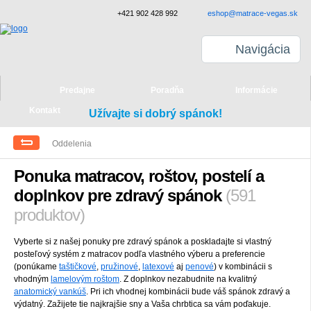
+421 902 428 992
eshop@matrace-vegas.sk
Navigácia
Predajne
Poradňa
Informácie
Kontakt
Užívajte si dobrý spánok!
Oddelenia
Ponuka matracov, roštov, postelí a
doplnkov pre zdravý spánok
(591
produktov)
Vyberte si z našej ponuky pre zdravý spánok a poskladajte si vlastný
posteľový systém z matracov podľa vlastného výberu a preferencie
(ponúkame
taštičkové
,
pružinové
,
latexové
aj
penové
) v kombinácii s
vhodným
lamelovým roštom
. Z doplnkov nezabudnite na kvalitný
anatomický vankúš
. Pri ich vhodnej kombinácii bude váš spánok zdravý a
výdatný. Zažijete tie najkrajšie sny a Vaša chrbtica sa vám poďakuje.